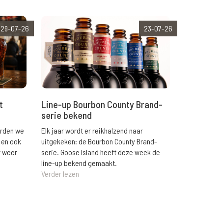
29-07-26
23-07-26
t
Line-up Bourbon County Brand-
serie bekend
orden we
Elk jaar wordt er reikhalzend naar
 en ook
uitgekeken: de Bourbon County Brand-
r weer
serie. Goose Island heeft deze week de
line-up bekend gemaakt.
Verder lezen