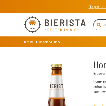
De pre-ord
Bierista
Homeland Dubbel
Ho
Brouwer
Homeland
noten, k
samenwer