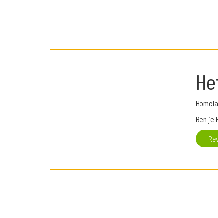
He
Homela
Ben je 
Re