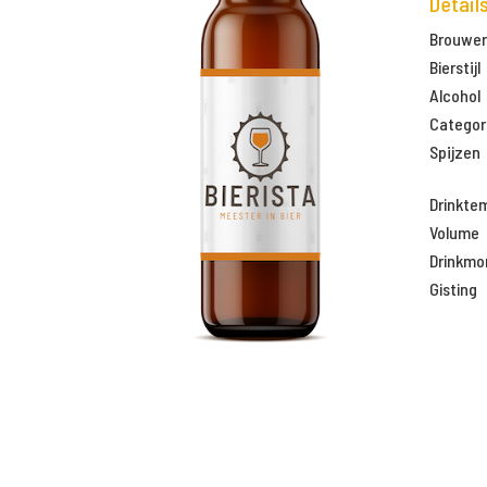
Detail
Brouweri
Bierstijl
Alcohol
Categor
Spijzen
Drinkte
Volume
Drinkm
Gisting