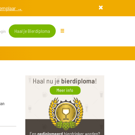
exemplaar →
Haal je Bierdiploma
gin
van