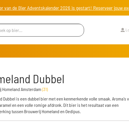
er van de Bier Adventskalender 2026 is gestart! Reserveer jouw 
Lo
meland Dubbel
ij Homeland Amsterdam
(
31
)
 Dubbel is een dubbel bier met een kenmerkende volle smaak. Aroma's 
aramel en een volle romige afdronk. Dit bier is het resultaat van een
king tussen Brouwerij Homeland en Oedipus.