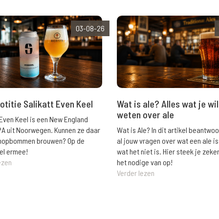
03-08-26
Wat is ale? Alles wat je wil
otitie Salikatt Even Keel
weten over ale
 Even Keel is een New England
Wat is Ale? In dit artikel beantwo
PA uit Noorwegen. Kunnen ze daar
al jouw vragen over wat een ale is
e hopbommen brouwen? Op de
wat het niet is. Hier steek je zeke
el ermee!
het nodige van op!
ezen
Verder lezen