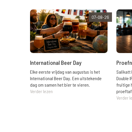
07-08-26
International Beer Day
Proefn
Elke eerste vrijdag van augustus is het
Salikatt
International Beer Day. Een uitstekende
Double I
dag om samen het bier te vieren.
fruitig
Verder lezen
proeftaf
Verder l