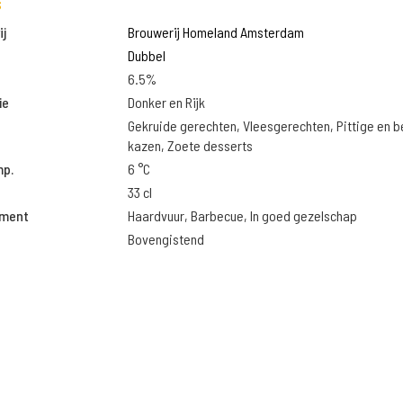
s
j
Brouwerij Homeland Amsterdam
Dubbel
6.5%
ie
Donker en Rijk
Gekruide gerechten, Vleesgerechten, Pittige en 
kazen, Zoete desserts
mp.
6 °C
33 cl
oment
Haardvuur, Barbecue, In goed gezelschap
Bovengistend