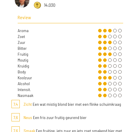
14.030
Review
Aroma
Zoet
Zuur
Bitter
Fruitig
Moutig
Kruidig
Body
Koolzuur
Alcohol
Intensit.
Nasmaak
7,4
Zicht
Een wat mistig blond bier met een flinke schuimkraag
7,6
Neus
Een fris zuur fruitig geurend bier
7,6
Smaak
Een fruitige, iets zuur en iets zoet smakend bier met