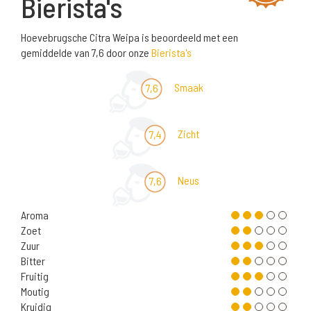
Bierista's
Hoevebrugsche Citra Weipa is beoordeeld met een
gemiddelde van 7,6 door onze
Bierista's
Smaak
7,6
Zicht
7,4
Neus
7,6
Aroma
Zoet
Zuur
Bitter
Fruitig
Moutig
Kruidig