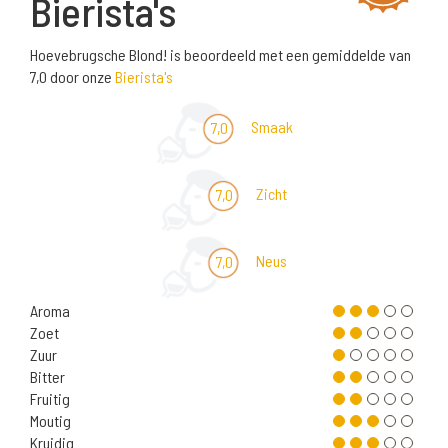
Bierista's
Hoevebrugsche Blond! is beoordeeld met een gemiddelde van
7,0 door onze
Bierista's
Smaak
7,0
Zicht
7,0
Neus
7,0
Aroma
Zoet
Zuur
Bitter
Fruitig
Moutig
Kruidig