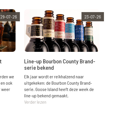
29-07-26
23-07-26
t
Line-up Bourbon County Brand-
serie bekend
orden we
Elk jaar wordt er reikhalzend naar
 en ook
uitgekeken: de Bourbon County Brand-
r weer
serie. Goose Island heeft deze week de
line-up bekend gemaakt.
Verder lezen