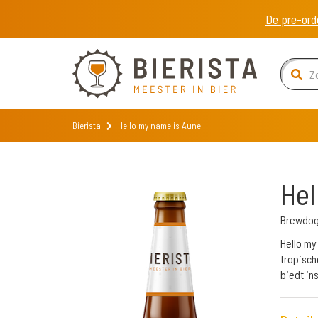
De pre-ord
Bierista
Hello my name is Aune
Hel
Brewdo
Hello my
tropisch
biedt in