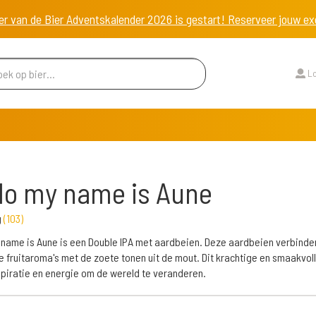
er van de Bier Adventskalender 2026 is gestart! Reserveer jouw 
Lo
lo my name is Aune
g
(
103
)
 name is Aune is een Double IPA met aardbeien. Deze aardbeien verbinde
e fruitaroma's met de zoete tonen uit de mout. Dit krachtige en smaakvoll
spiratie en energie om de wereld te veranderen.