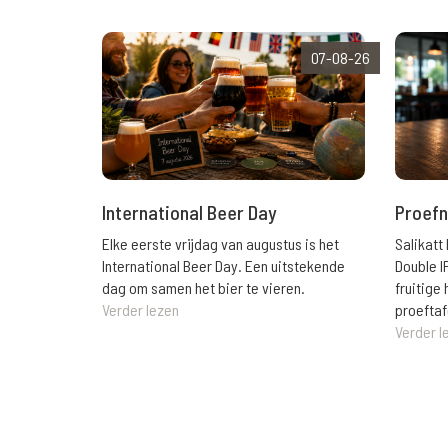
07-08-26
International Beer Day
Proefn
Elke eerste vrijdag van augustus is het
Salikatt
International Beer Day. Een uitstekende
Double I
dag om samen het bier te vieren.
fruitig
Verder lezen
proeftaf
Verder l