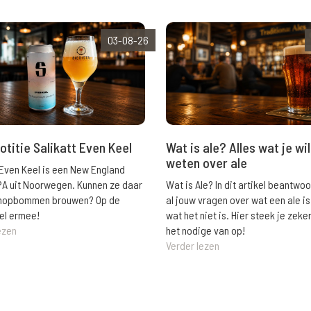
03-08-26
Wat is ale? Alles wat je wil
otitie Salikatt Even Keel
weten over ale
 Even Keel is een New England
Wat is Ale? In dit artikel beantwo
PA uit Noorwegen. Kunnen ze daar
al jouw vragen over wat een ale is
e hopbommen brouwen? Op de
wat het niet is. Hier steek je zeke
el ermee!
het nodige van op!
ezen
Verder lezen