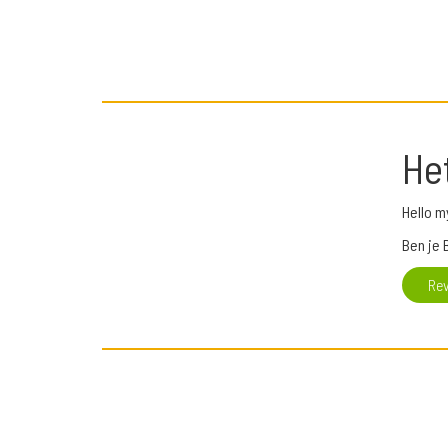
He
Hello m
Ben je 
Re