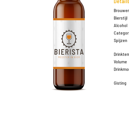
Detail
Brouweri
Bierstijl
Alcohol
Categor
Spijzen
Drinkte
Volume
Drinkm
Gisting