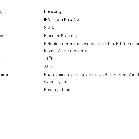
s
j
Brewdog
IPA - India Pale Ale
8.2%
ie
Blond en Krachtig
Gekruide gerechten, Vleesgerechten, Pittige en 
kazen, Zoete desserts
mp.
10 °C
33 cl
oment
Haardvuur, In goed gezelschap, Bij het eten, Voor 
slapen gaan
Bovengistend