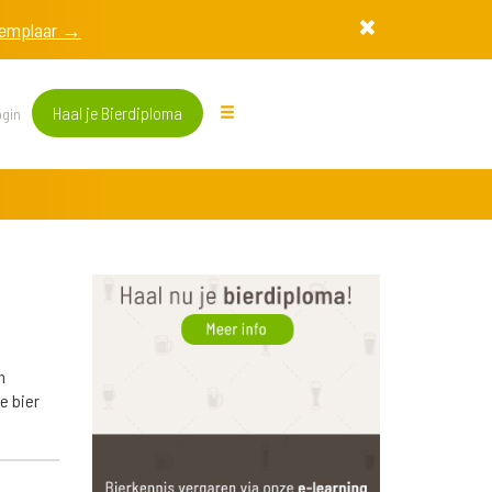
exemplaar →
Haal je Bierdiploma
gin
n
e bier