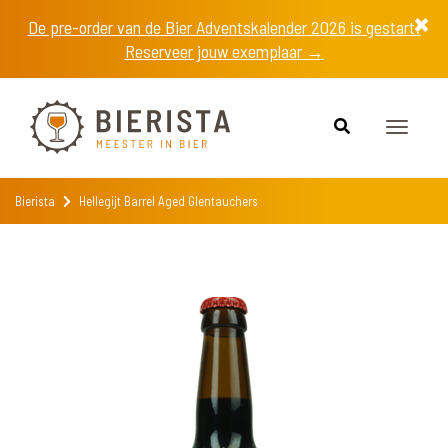
De pre-order van de Bier Adventskalender 2026 is gestart!
Reserveer jouw exemplaar →
Toggle
navigat
Bierista
Hellegijt Barrel Aged Glentauchers