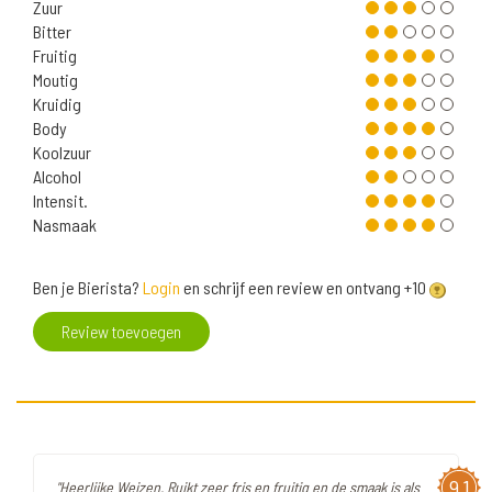
Zuur
Bitter
Fruitig
Moutig
Kruidig
Body
Koolzuur
Alcohol
Intensit.
Nasmaak
Ben je Bierista?
Login
en schrijf een review en ontvang +10
Review toevoegen
9,1
"Heerlijke Weizen. Ruikt zeer fris en fruitig en de smaak is als