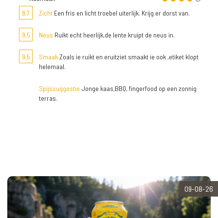
8,7
Zicht
Een fris en licht troebel uiterlijk. Krijg er dorst van.
9,5
Neus
Ruikt echt heerlijk,de lente kruipt de neus in.
9,5
Smaak
Zoals ie ruikt en eruitziet smaakt ie ook ,etiket klopt
helemaal.
Spijssuggestie
Jonge kaas,BBQ, fingerfood op een zonnig
terras.
09-08-26