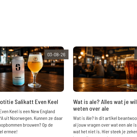
03-08-26
Wat is ale? Alles wat je wil
otitie Salikatt Even Keel
weten over ale
 Even Keel is een New England
Wat is Ale? In dit artikel beantwo
PA uit Noorwegen. Kunnen ze daar
al jouw vragen over wat een ale is
e hopbommen brouwen? Op de
wat het niet is. Hier steek je zeke
el ermee!