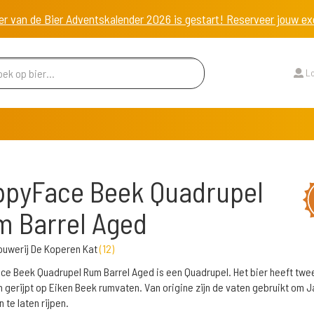
er van de Bier Adventskalender 2026 is gestart! Reserveer jouw 
Lo
ppyFace Beek Quadrupel
 Barrel Aged
ouwerij De Koperen Kat
(
12
)
e Beek Quadrupel Rum Barrel Aged is een Quadrupel. Het bier heeft twe
gerijpt op Eiken Beek rumvaten. Van origine zijn de vaten gebruikt om J
n te laten rijpen.