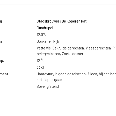
s
j
Stadsbrouwerij De Koperen Kat
Quadrupel
12.0%
ie
Donker en Rijk
Vette vis, Gekruide gerechten, Vleesgerechten, Pi
belegen kazen, Zoete desserts
mp.
12 °C
33 cl
oment
Haardvuur, In goed gezelschap, Alleen, bij een bo
het slapen gaan
Bovengistend