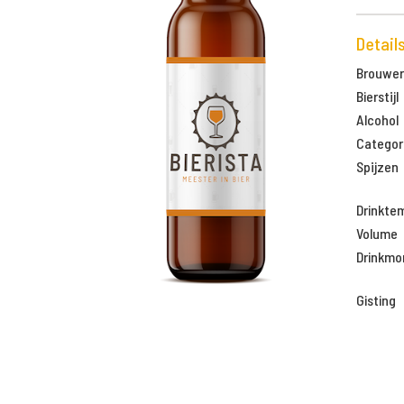
Detail
Brouweri
Bierstijl
Alcohol
Categor
Spijzen
Drinkte
Volume
Drinkm
Gisting