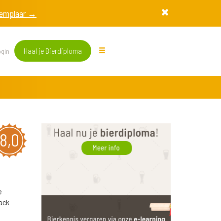
exemplaar →
Haal je Bierdiploma
gin
8,0
e
ack