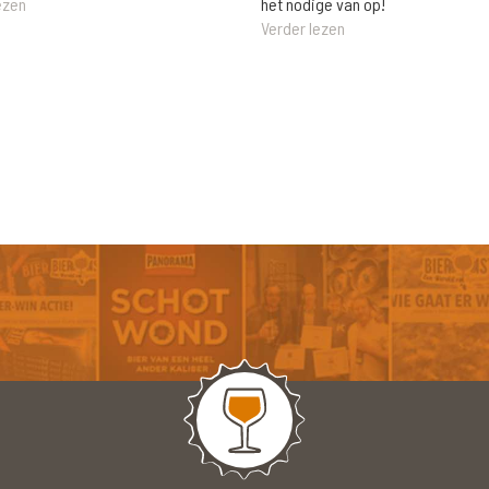
het nodige van op!
ezen
Verder lezen