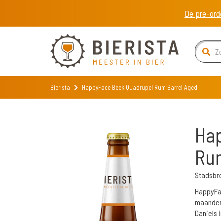
De pre-ord
Bierista
HappyFace Beek Quadrupel Rum Barrel Aged
Ha
Rum
Stadsbr
HappyFac
maanden 
Daniels i