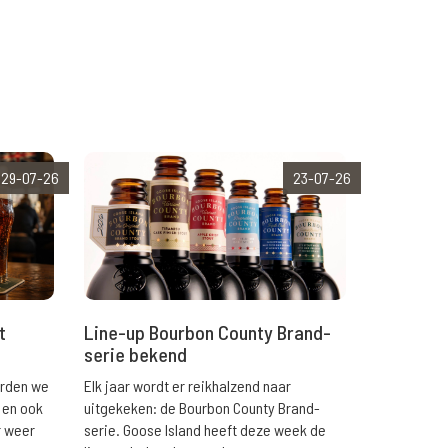
29-07-26
23-07-26
t
Line-up Bourbon County Brand-
serie bekend
orden we
Elk jaar wordt er reikhalzend naar
 en ook
uitgekeken: de Bourbon County Brand-
r weer
serie. Goose Island heeft deze week de