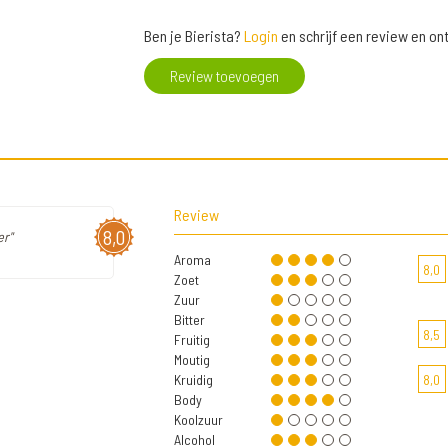
Ben je Bierista?
Login
en schrijf een review en o
Review toevoegen
Review
8,0
er"
Aroma
8,0
Zoet
Zuur
Bitter
8,5
Fruitig
Moutig
Kruidig
8,0
Body
Koolzuur
Alcohol