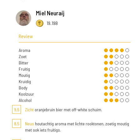
Miel Neuraij
19.198
Review
Aroma
Zoet
Bitter
Fruitig
Moutig
Kruidig
Body
Koolzuur
Alcohol
9,5
Zicht
oranjebruin bier met off-white schuim.
8,5
Neus
houtachtig aroma met lichte rooktonen, zoetig moutig
met ook iets fruitigs.