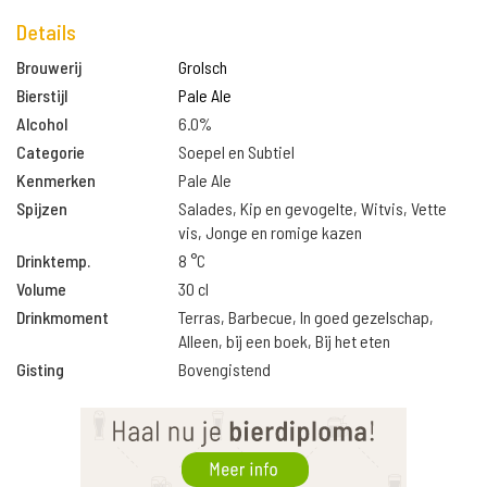
Details
Brouwerij
Grolsch
Bierstijl
Pale Ale
Alcohol
6.0%
Categorie
Soepel en Subtiel
Kenmerken
Pale Ale
Spijzen
Salades, Kip en gevogelte, Witvis, Vette
vis, Jonge en romige kazen
Drinktemp.
8 °C
Volume
30 cl
Drinkmoment
Terras, Barbecue, In goed gezelschap,
Alleen, bij een boek, Bij het eten
Gisting
Bovengistend