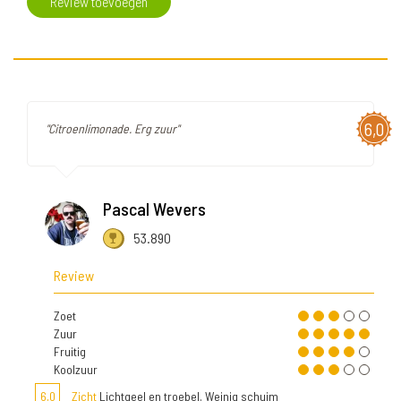
Review toevoegen
6,0
"Citroenlimonade. Erg zuur"
Pascal Wevers
53.890
Review
Zoet
Zuur
Fruitig
Koolzuur
6,0
Zicht
Lichtgeel en troebel. Weinig schuim