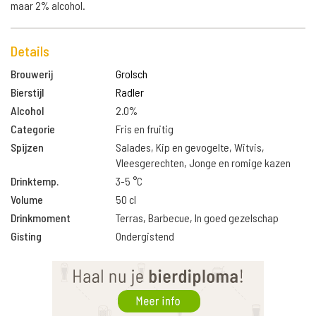
maar 2% alcohol.
Details
Brouwerij
Grolsch
Bierstijl
Radler
Alcohol
2.0%
Categorie
Fris en fruitig
Spijzen
Salades, Kip en gevogelte, Witvis,
Vleesgerechten, Jonge en romige kazen
Drinktemp.
3-5 °C
Volume
50 cl
Drinkmoment
Terras, Barbecue, In goed gezelschap
Gisting
Ondergistend