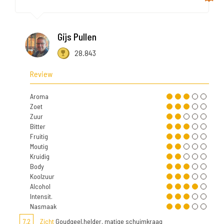
Gijs Pullen
28.843
Review
Aroma
Zoet
Zuur
Bitter
Fruitig
Moutig
Kruidig
Body
Koolzuur
Alcohol
Intensit.
Nasmaak
7,2
Zicht
Goudgeel,helder, matige schuimkraag