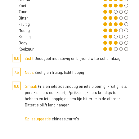
Zoet
Zuur
Bitter
Fruitig
Moutig
Kruidig
Body
Koolzuur
8,0
Zicht
Goudgeel met stevig en blijvend witte schuimlaag
7,5
Neus
Zoetig en fruitig, licht hoppig
8,0
Smaak
Fris en iets zoetmoutig en iets bloemig. Fruitig, iets
perzik en iets een zuurtje/prikkel Lijkt iets kruidigs te
hebben en iets hoppig en een fijn bittertje in de afdronk.
Bittertje blijft lang hangen
Spijssuggestie
chinees,curry's