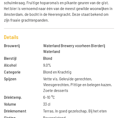
schuimkraag. Fruitige hoparoma's en pikante geuren van de gist.
Het bier is vernoemd naar één van de meest gewilde woonwijken in
Amsterdam, de bocht in de Heerengracht. Deze staat bekend om
zijn fraaie grachtenpanden.
Details
Brouwerij
Waterland Brewery voorheen Bierderij
Waterland
Bierstijl
Blond
Alcohol
9.0%
Categorie
Blond en Krachtig
Spijzen
Vette vis, Gekruide gerechten,
Vleesgerechten, Pittige en belegen kazen,
Zoete desserts
Drinktemp.
6-10 °C
Volume
33 cl
Drinkmoment
Terras, In goed gezelschap, Bij het eten
Gisting
Bovengistend