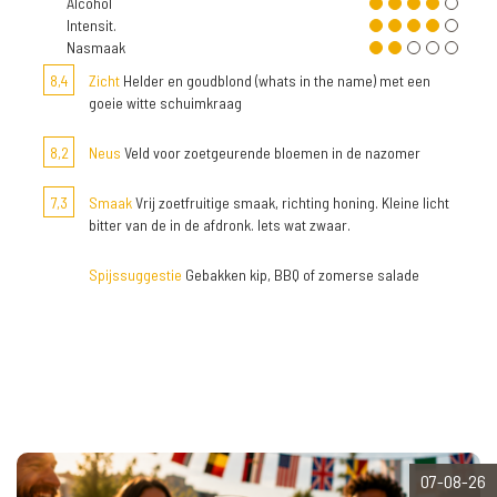
Alcohol
Intensit.
Nasmaak
8,4
Zicht
Helder en goudblond (whats in the name) met een
goeie witte schuimkraag
8,2
Neus
Veld voor zoetgeurende bloemen in de nazomer
7,3
Smaak
Vrij zoetfruitige smaak, richting honing. Kleine licht
bitter van de in de afdronk. Iets wat zwaar.
Spijssuggestie
Gebakken kip, BBQ of zomerse salade
07-08-26