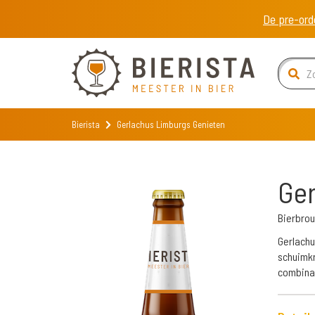
De pre-ord
Bierista
Gerlachus Limburgs Genieten
Ger
Bierbrou
Gerlachu
schuimkr
combinat