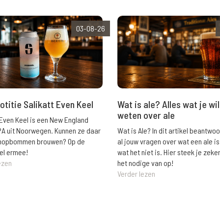
03-08-26
Wat is ale? Alles wat je wil
otitie Salikatt Even Keel
weten over ale
 Even Keel is een New England
Wat is Ale? In dit artikel beantwo
PA uit Noorwegen. Kunnen ze daar
al jouw vragen over wat een ale is
e hopbommen brouwen? Op de
wat het niet is. Hier steek je zeke
el ermee!
het nodige van op!
ezen
Verder lezen