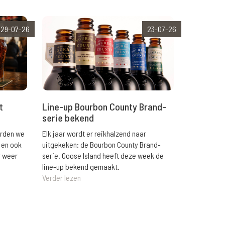
29-07-26
23-07-26
t
Line-up Bourbon County Brand-
serie bekend
orden we
Elk jaar wordt er reikhalzend naar
 en ook
uitgekeken: de Bourbon County Brand-
r weer
serie. Goose Island heeft deze week de
line-up bekend gemaakt.
Verder lezen