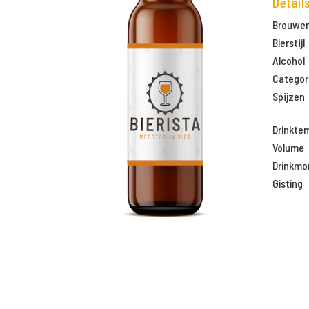
Detail
Brouweri
Bierstijl
Alcohol
Categor
Spijzen
Drinkte
Volume
Drinkm
Gisting