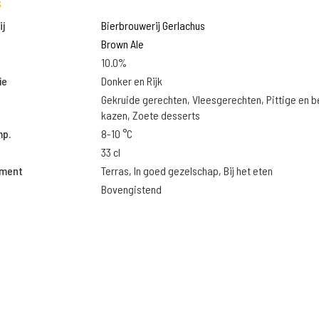
s
j
Bierbrouwerij Gerlachus
Brown Ale
10.0%
ie
Donker en Rijk
Gekruide gerechten, Vleesgerechten, Pittige en 
kazen, Zoete desserts
mp.
8-10 °C
33 cl
oment
Terras, In goed gezelschap, Bij het eten
Bovengistend