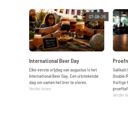
07-08-26
International Beer Day
Proefn
Elke eerste vrijdag van augustus is het
Salikatt
International Beer Day. Een uitstekende
Double I
dag om samen het bier te vieren.
fruitig
Verder lezen
proeftaf
Verder l