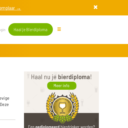
exemplaar →
Haal je Bierdiploma
gin
tevige
 Deze