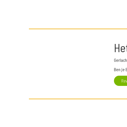
He
Gerlach
Ben je 
Re