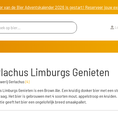
er van de Bier Adventskalender 2026 is gestart! Reserveer jouw 
Lo
lachus Limburgs Genieten
werij Gerlachus
(
4
)
s Limburgs Genieten is een Brown Ale. Een kruidig donker bier met een s
aag. Het bier is gebrouwen met 4 soorten mout, appelstroop en kruiden.
ie geeft het bier een ongelofelijk breed smaakpallet.