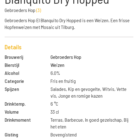
Gebroeders Hop
(
3
)
Gebroeders Hop El Blanquito Dry Hopped is een Weizen. Een frisse
Hopfenweizen met Mosaic uit Tilburg.
Details
Brouwerij
Gebroeders Hop
Bierstijl
Weizen
Alcohol
6.0%
Categorie
Fris en fruitig
Spijzen
Salades, Kip en gevogelte, Witvis, Vette
vis, Jonge en romige kazen
Drinktemp.
6 °C
Volume
33 cl
Drinkmoment
Terras, Barbecue, In goed gezelschap, Bij
het eten
Gisting
Bovengistend