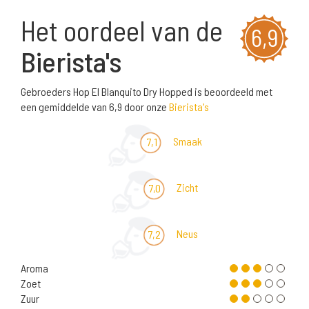
Het oordeel van de
6,9
Bierista's
Gebroeders Hop El Blanquito Dry Hopped is beoordeeld met
een gemiddelde van 6,9 door onze
Bierista's
Smaak
7,1
Zicht
7,0
Neus
7,2
Aroma
Zoet
Zuur