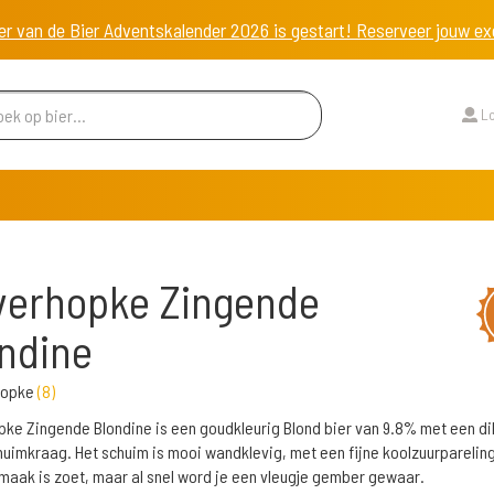
er van de Bier Adventskalender 2026 is gestart! Reserveer jouw 
Lo
verhopke Zingende
ndine
rhopke
(
8
)
ke Zingende Blondine is een goudkleurig Blond bier van 9.8% met een di
huimkraag. Het schuim is mooi wandklevig, met een fijne koolzuurpareling
maak is zoet, maar al snel word je een vleugje gember gewaar.