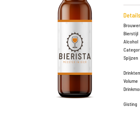
Detail
Brouweri
Bierstijl
Alcohol
Categor
Spijzen
Drinkte
Volume
Drinkm
Gisting