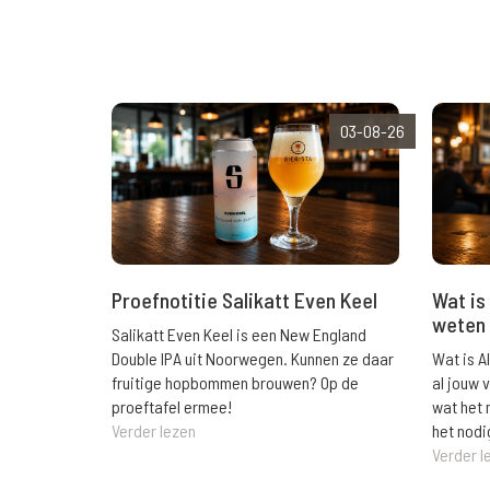
03-08-26
Wat is 
Proefnotitie Salikatt Even Keel
weten 
Salikatt Even Keel is een New England
Wat is A
Double IPA uit Noorwegen. Kunnen ze daar
al jouw 
fruitige hopbommen brouwen? Op de
wat het 
proeftafel ermee!
het nodi
Verder lezen
Verder l