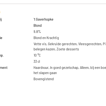
s
j
't Gaverhopke
Blond
9.8%
ie
Blond en Krachtig
Vette vis, Gekruide gerechten, Vleesgerechten, Pi
belegen kazen, Zoete desserts
mp.
10 °C
33 cl
oment
Haardvuur, In goed gezelschap, Alleen, bij een bo
het slapen gaan
Bovengistend