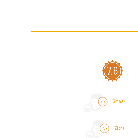
7,6
Smaak
7,7
Zicht
7,7