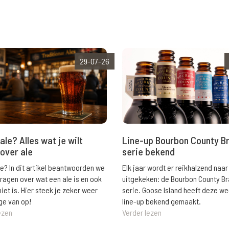
29-07-26
ale? Alles wat je wilt
Line-up Bourbon County B
over ale
serie bekend
le? In dit artikel beantwoorden we
Elk jaar wordt er reikhalzend naar
vragen over wat een ale is en ook
uitgekeken: de Bourbon County B
niet is. Hier steek je zeker weer
serie. Goose Island heeft deze w
ge van op!
line-up bekend gemaakt.
ezen
Verder lezen