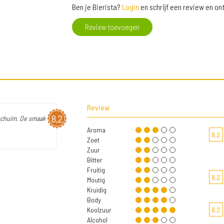
Ben je Bierista?
Login
en schrijf een review en o
Review toevoegen
Review
8,2
 schuim. De smaak
Aroma
8,2
Zoet
Zuur
Bitter
Fruitig
8,2
Moutig
Kruidig
Body
Koolzuur
8,2
Alcohol