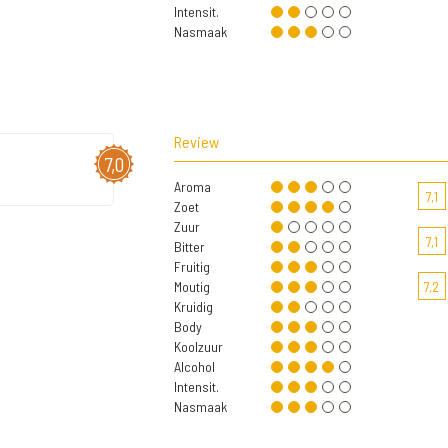
Intensit.
Nasmaak
Review
7,0
Aroma
7,1
Zoet
Zuur
7,1
Bitter
Fruitig
Moutig
7,2
Kruidig
Body
Koolzuur
Alcohol
Intensit.
Nasmaak