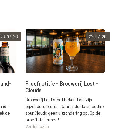
23-07-26
22-07-26
rand-
Proefnotitie - Brouwerij Lost -
Clouds
Brouwerij Lost staat bekend om zijn
rand-
bijzondere bieren. Daar is de de smoothie
eek de
sour Clouds geen uitzondering op. Op de
proeftafel ermee!
Verder lezen