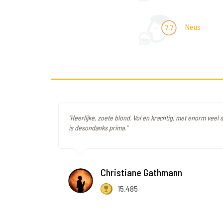
Neus
7,7
"Heerlijke, zoete blond. Vol en krachtig, met enorm veel
is desondanks prima."
Christiane Gathmann
15.485