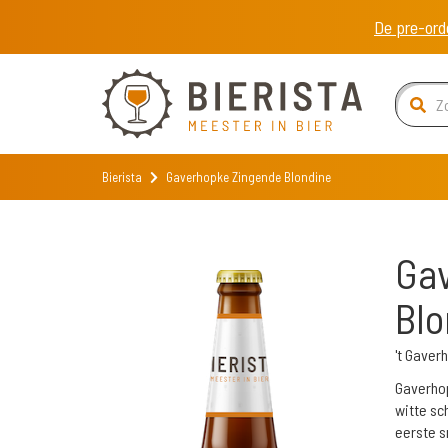
De pre-ord
Bierista
Gaverhopke Zingende Blondine
Ga
Blo
't Gave
Gaverhop
witte sc
eerste s