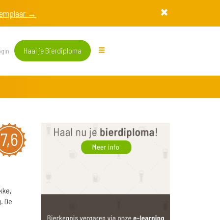
exemplaar →
Haal je Bierdiploma
gin
7,6
kke,
. De