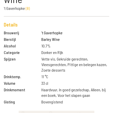
't Gaverhopke
(
8
)
Details
Brouwerij
't Gaverhopke
Bierstijl
Barley Wine
Alcohol
10.7%
Categorie
Donker en Rijk
Spijzen
Vette vis, Gekruide gerechten,
Vleesgerechten, Pittige en belegen kazen,
Zoete desserts
Drinktemp.
11 °C
Volume
33 cl
Drinkmoment
Haardvuur, In goed gezelschap, Alleen, bij
een boek, Voor het slapen gaan
Gisting
Bovengistend