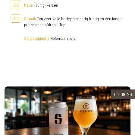
8,6
Neus
Fruitig, kersen
9,0
Smaak
Een zeer volle barley,plakkerig fruitig en een lange
prikkelende afdronk. Top
Spijssuggestie
Helemaal niets
03-08-26