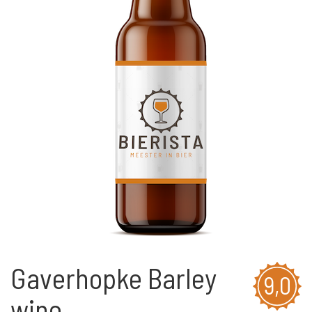
Gaverhopke Barley
9,0
wine