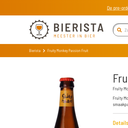
De pre-ord
Bierista
Fruity Monkey Passion Fruit
Fru
Fruity M
Fruity M
smaakpal
Detail