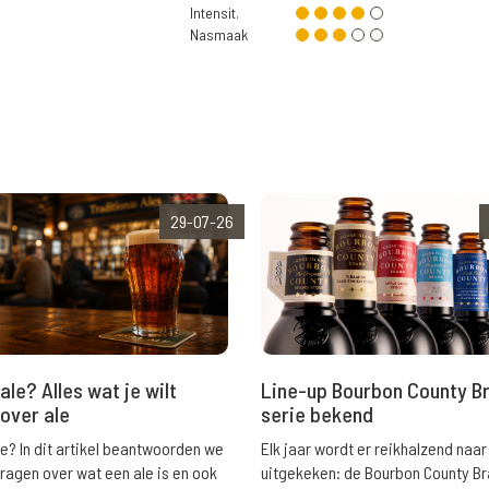
Intensit.
Nasmaak
29-07-26
ale? Alles wat je wilt
Line-up Bourbon County B
over ale
serie bekend
le? In dit artikel beantwoorden we
Elk jaar wordt er reikhalzend naar
vragen over wat een ale is en ook
uitgekeken: de Bourbon County B