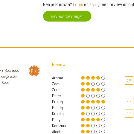
Ben je Bierista?
Login
en schrijf een review en o
Review toevoegen
Review
8,4
rs. Ook heel
aat je niet
Aroma
7,5
. Heel
Zoet
Zuur
Bitter
5,0
Fruitig
Moutig
Kruidig
9,0
Body
Koolzuur
Alcohol