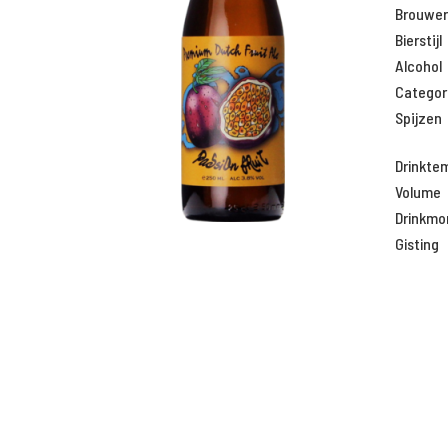
Brouweri
Bierstijl
Alcohol
Categor
Spijzen
Drinkte
Volume
Drinkm
Gisting