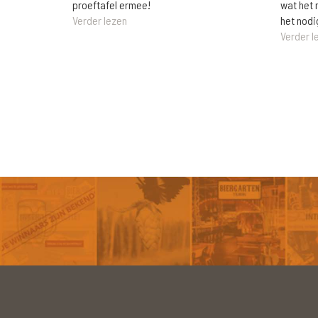
wat het 
proeftafel ermee!
het nodi
Verder lezen
Verder l