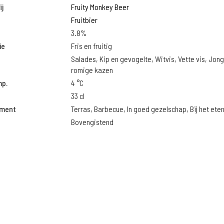
j
Fruity Monkey Beer
Fruitbier
3.8%
ie
Fris en fruitig
Salades, Kip en gevogelte, Witvis, Vette vis, Jon
romige kazen
mp.
4 °C
33 cl
oment
Terras, Barbecue, In goed gezelschap, Bij het ete
Bovengistend