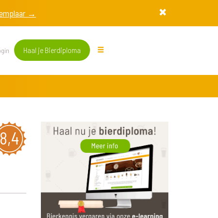
exemplaar →
Haal je Bierdiploma
gin
8,4