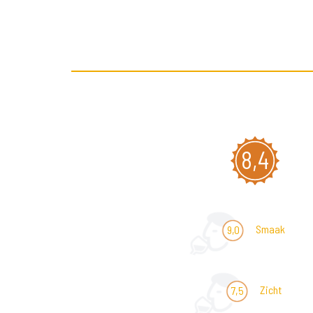
8,4
Smaak
9,0
Zicht
7,5