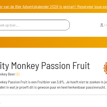
er van de Bier Adventskalender 2026 is gestart! Reserveer jouw 
Lo
ity Monkey Passion Fruit
onkey Beer
(
3
)
onkey Passion Fruit is een Fruitbier van 3,8%. Je hoeft niet te zoeken in je
let in wat je proeft dit is gewoon puur en heel herkenbaar passievrucht.
s