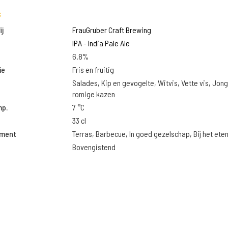
s
j
FrauGruber Craft Brewing
IPA - India Pale Ale
6.8%
ie
Fris en fruitig
Salades, Kip en gevogelte, Witvis, Vette vis, Jon
romige kazen
mp.
7 °C
33 cl
oment
Terras, Barbecue, In goed gezelschap, Bij het ete
Bovengistend