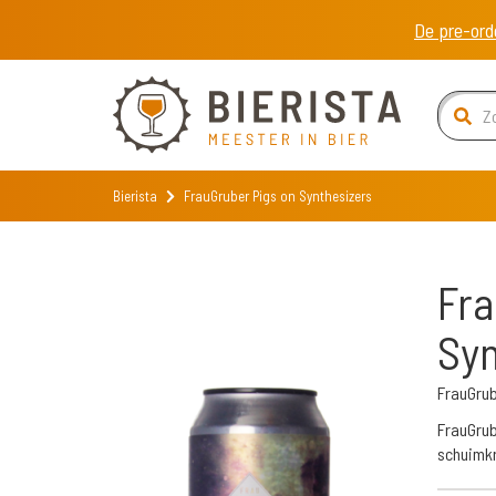
De pre-ord
Bierista
FrauGruber Pigs on Synthesizers
Fra
Syn
FrauGrub
FrauGrub
schuimkr