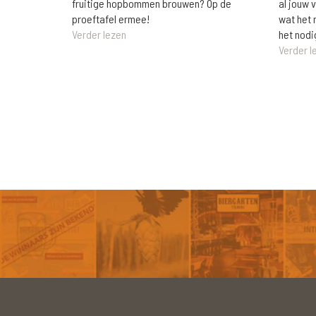
al jouw 
fruitige hopbommen brouwen? Op de
wat het 
proeftafel ermee!
het nodi
Verder lezen
Verder l