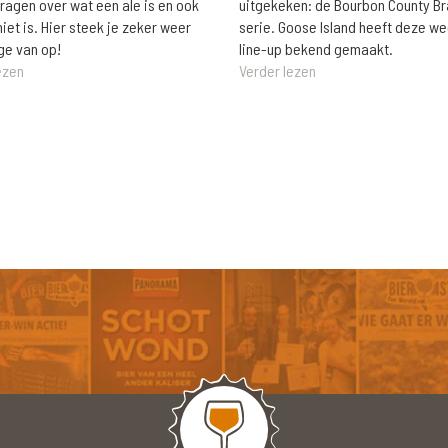
vragen over wat een ale is en ook
uitgekeken: de Bourbon County B
niet is. Hier steek je zeker weer
serie. Goose Island heeft deze w
ge van op!
line-up bekend gemaakt.
ezen
Verder lezen