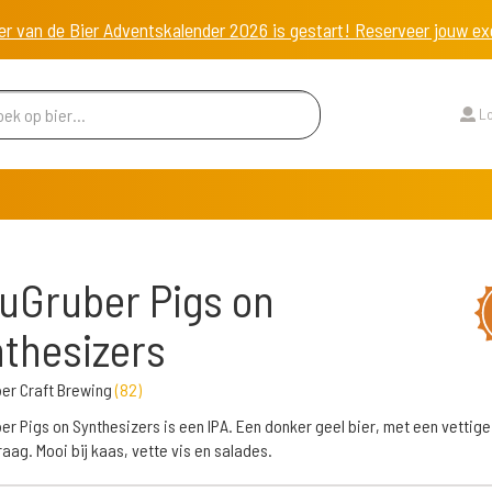
er van de Bier Adventskalender 2026 is gestart! Reserveer jouw 
Lo
uGruber Pigs on
thesizers
er Craft Brewing
(
82
)
er Pigs on Synthesizers is een IPA. Een donker geel bier, met een vettige
aag. Mooi bij kaas, vette vis en salades.