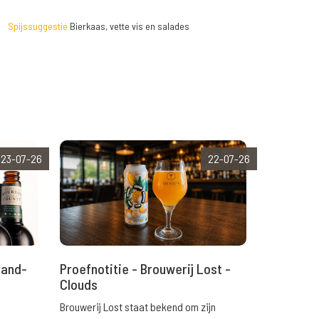
Spijssuggestie
Bierkaas, vette vis en salades
23-07-26
22-07-26
rand-
Proefnotitie - Brouwerij Lost -
Clouds
Brouwerij Lost staat bekend om zijn