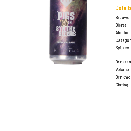
Detail
Brouweri
Bierstijl
Alcohol
Categor
Spijzen
Drinkte
Volume
Drinkm
Gisting