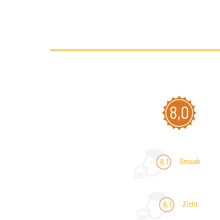
8,0
Smaak
8,1
Zicht
8,1