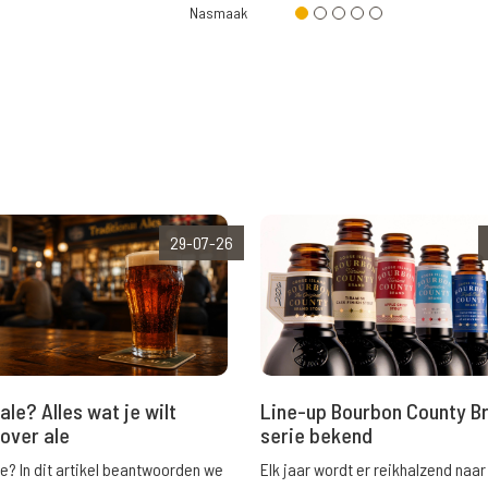
Nasmaak
29-07-26
ale? Alles wat je wilt
Line-up Bourbon County B
over ale
serie bekend
le? In dit artikel beantwoorden we
Elk jaar wordt er reikhalzend naar