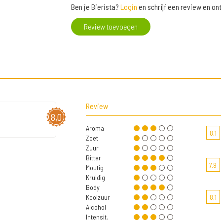
Ben je Bierista?
Login
en schrijf een review en o
Review toevoegen
Review
8,0
Aroma
8,1
Zoet
Zuur
Bitter
7,9
Moutig
Kruidig
Body
Koolzuur
8,1
Alcohol
Intensit.