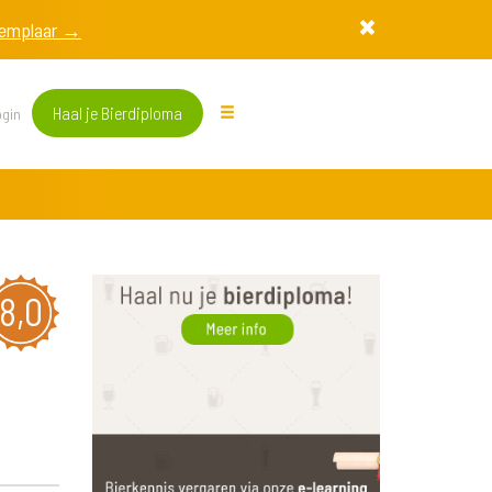
exemplaar →
Haal je Bierdiploma
gin
8,0