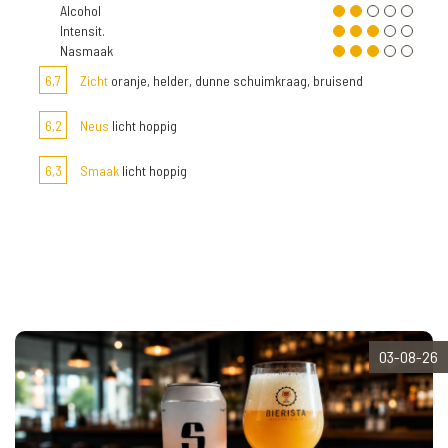
Alcohol
Intensit.
Nasmaak
6,7
Zicht
oranje, helder, dunne schuimkraag, bruisend
6,2
Neus
licht hoppig
6,3
Smaak
licht hoppig
03-08-26