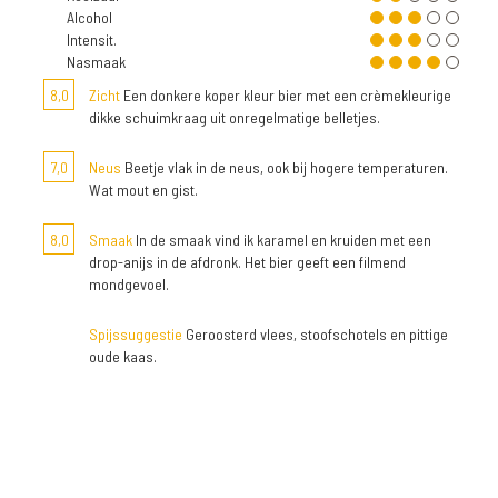
Alcohol
Intensit.
Nasmaak
8,0
Zicht
Een donkere koper kleur bier met een crèmekleurige
dikke schuimkraag uit onregelmatige belletjes.
7,0
Neus
Beetje vlak in de neus, ook bij hogere temperaturen.
Wat mout en gist.
8,0
Smaak
In de smaak vind ik karamel en kruiden met een
drop-anijs in de afdronk. Het bier geeft een filmend
mondgevoel.
Spijssuggestie
Geroosterd vlees, stoofschotels en pittige
oude kaas.