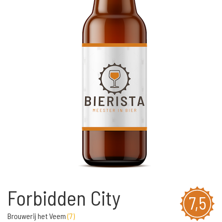
Forbidden City
7,5
Brouwerij het Veem
(
7
)