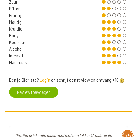
Zuur
Bitter
Fruitig
Moutig
Kruidig
Body
Koolzuur
Alcohol
Intensit.
Nasmaak
Ben je Bierista?
Login
en schrijf een review en ontvang +10
Review toevoegen
7,5
"Prettig drinkende quadrupel met een lekker 'dropje' in de