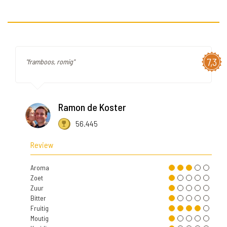
7,3
"framboos, romig"
Ramon de Koster
56.445
Review
Aroma
Zoet
Zuur
Bitter
Fruitig
Moutig