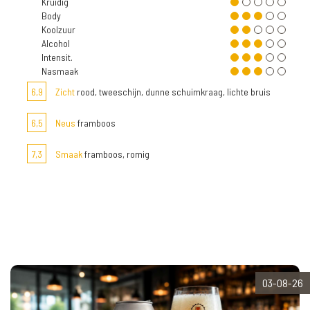
Kruidig
Body
Koolzuur
Alcohol
Intensit.
Nasmaak
6,9
Zicht
rood, tweeschijn, dunne schuimkraag, lichte bruis
6,5
Neus
framboos
7,3
Smaak
framboos, romig
03-08-26