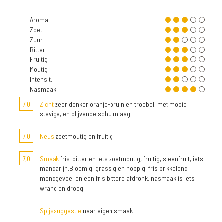
Aroma
Zoet
Zuur
Bitter
Fruitig
Moutig
Intensit.
Nasmaak
7,0
Zicht
zeer donker oranje-bruin en troebel, met mooie
stevige, en blijvende schuimlaag.
7,0
Neus
zoetmoutig en fruitig
7,0
Smaak
fris-bitter en iets zoetmoutig, fruitig, steenfruit, iets
mandarijn.Bloemig, grassig en hoppig. fris prikkelend
mondgevoel en een fris bittere afdronk. nasmaak is iets
wrang en droog.
Spijssuggestie
naar eigen smaak