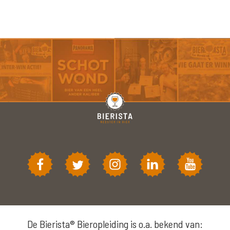
De Bierista® Bieropleiding is o.a. bekend van: