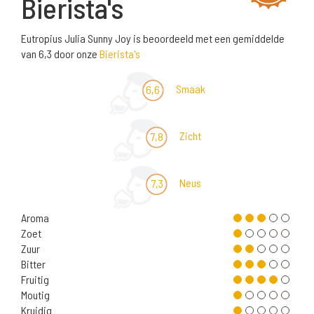
Bierista's
Eutropius Julia Sunny Joy is beoordeeld met een gemiddelde
van 6,3 door onze
Bierista's
Smaak
6,6
Zicht
7,8
Neus
7,3
Aroma
Zoet
Zuur
Bitter
Fruitig
Moutig
Kruidig