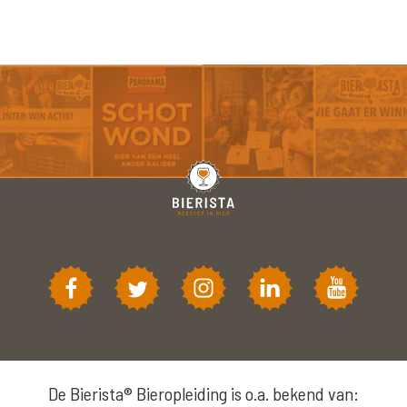
De Bierista® Bieropleiding is o.a. bekend van: