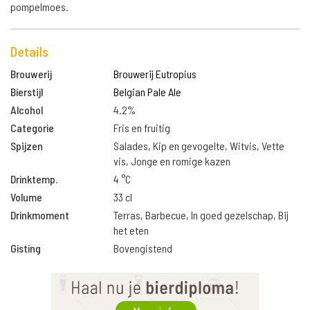
pompelmoes.
Details
Brouwerij
Brouwerij Eutropius
Bierstijl
Belgian Pale Ale
Alcohol
4.2%
Categorie
Fris en fruitig
Spijzen
Salades, Kip en gevogelte, Witvis, Vette
vis, Jonge en romige kazen
Drinktemp.
4 °C
Volume
33 cl
Drinkmoment
Terras, Barbecue, In goed gezelschap, Bij
het eten
Gisting
Bovengistend