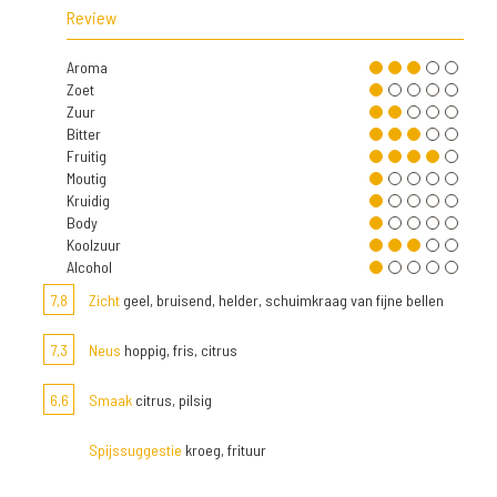
Review
Aroma
Zoet
Zuur
Bitter
Fruitig
Moutig
Kruidig
Body
Koolzuur
Alcohol
7,8
Zicht
geel, bruisend, helder, schuimkraag van fijne bellen
7,3
Neus
hoppig, fris, citrus
6,6
Smaak
citrus, pilsig
Spijssuggestie
kroeg, frituur