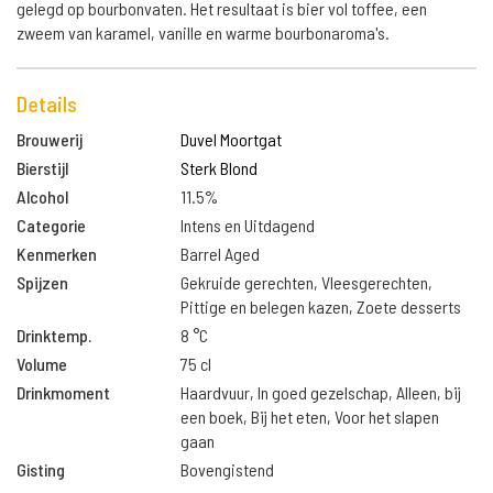
gelegd op bourbonvaten. Het resultaat is bier vol toffee, een
zweem van karamel, vanille en warme bourbonaroma's.
Details
Brouwerij
Duvel Moortgat
Bierstijl
Sterk Blond
Alcohol
11.5%
Categorie
Intens en Uitdagend
Kenmerken
Barrel Aged
Spijzen
Gekruide gerechten, Vleesgerechten,
Pittige en belegen kazen, Zoete desserts
Drinktemp.
8 °C
Volume
75 cl
Drinkmoment
Haardvuur, In goed gezelschap, Alleen, bij
een boek, Bij het eten, Voor het slapen
gaan
Gisting
Bovengistend