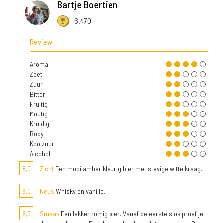
Bartje Boertien
6.470
Review
Aroma
Zoet
Zuur
Bitter
Fruitig
Moutig
Kruidig
Body
Koolzuur
Alcohol
8,0
Zicht
Een mooi amber kleurig bier met stevige witte kraag.
8,0
Neus
Whisky en vanille.
8,0
Smaak
Een lekker romig bier. Vanaf de eerste slok proef je