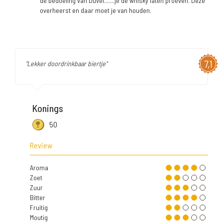
de bedoeling van Duvel.......je de whisky laten proeven. Deze
overheerst en daar moet je van houden.
7,1
"Lekker doordrinkbaar biertje"
Konings
50
Review
Aroma
Zoet
Zuur
Bitter
Fruitig
Moutig