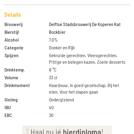
Details
Brouwerij
Delftse Stadsbrouwerij De Koperen Kat
Bierstijl
Bockbier
Alcohol
7.0%
Categorie
Donker en Rijk
Spijzen
Gekruide gerechten, Vleesgerechten,
Pittige en belegen kazen, Zoete desserts
Drinktemp.
8 °C
Volume
33 cl
Drinkmoment
Haardvuur, In goed gezelschap, Bij het
eten, Voor het slapen gaan
Gisting
Ondergistend
IBU
40
EBC
36