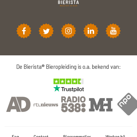
De Bierista® Bieropleiding is o.a. bekend van:
Faq
Contact
Biersommelier
Werken bij