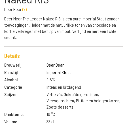
Deer Bear
(
7
)
Deer Near The Leader Naked RIS is een pure Imperial Stout zonder
toevoegingen. Helder met de natuurlijke tonen van chocolade en
koffie verkregen met behulp van mout. Verfijnd en met een lichte
smaak.
Details
Brouwerij
Deer Bear
Bierstijl
Imperial Stout
Alcohol
9.5%
Categorie
Intens en Uitdagend
Spijzen
Vette vis, Gekruide gerechten,
Vleesgerechten, Pittige en belegen kazen,
Zoete desserts
Drinktemp.
10 °C
Volume
33 cl