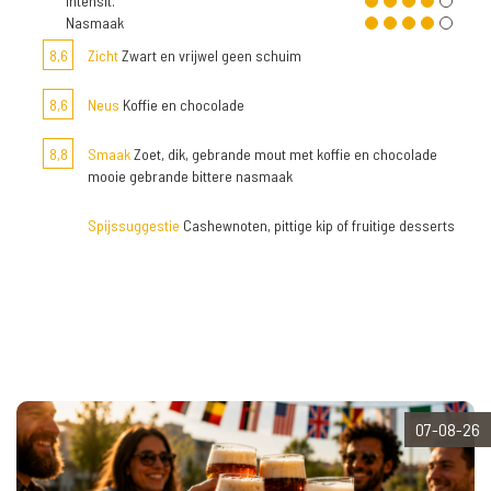
Intensit.
Nasmaak
8,6
Zicht
Zwart en vrijwel geen schuim
8,6
Neus
Koffie en chocolade
8,8
Smaak
Zoet, dik, gebrande mout met koffie en chocolade
mooie gebrande bittere nasmaak
Spijssuggestie
Cashewnoten, pittige kip of fruitige desserts
07-08-26