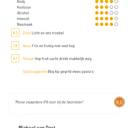
Body
Koolzuur
Alcohol
Intensit.
Nasmaak
8,5
Zicht
Licht en iets troebel
7,8
Neus
Fris en fruitig met veel hop
8,1
Smaak
Hop fruit zacht drinkt makkelijk weg
Spijssuggestie
Bbq kip gegrild vlees pasta's
8,0
"Mooie zwaardere IPA voor bij de favorieten"
Michael van Dort