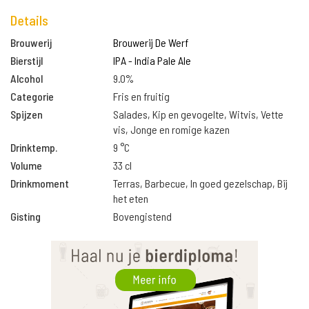
Details
Brouwerij
Brouwerij De Werf
Bierstijl
IPA - India Pale Ale
Alcohol
9.0%
Categorie
Fris en fruitig
Spijzen
Salades, Kip en gevogelte, Witvis, Vette
vis, Jonge en romige kazen
Drinktemp.
9 °C
Volume
33 cl
Drinkmoment
Terras, Barbecue, In goed gezelschap, Bij
het eten
Gisting
Bovengistend