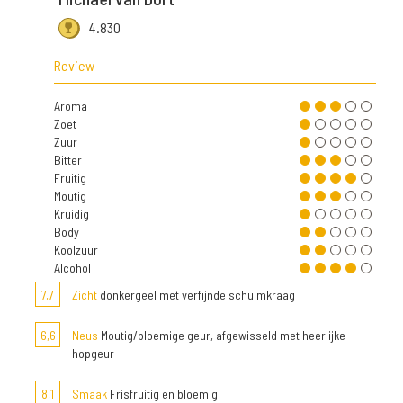
4.830
Review
Aroma
Zoet
Zuur
Bitter
Fruitig
Moutig
Kruidig
Body
Koolzuur
Alcohol
7,7
Zicht
donkergeel met verfijnde schuimkraag
6,6
Neus
Moutig/bloemige geur, afgewisseld met heerlijke
hopgeur
8,1
Smaak
Frisfruitig en bloemig