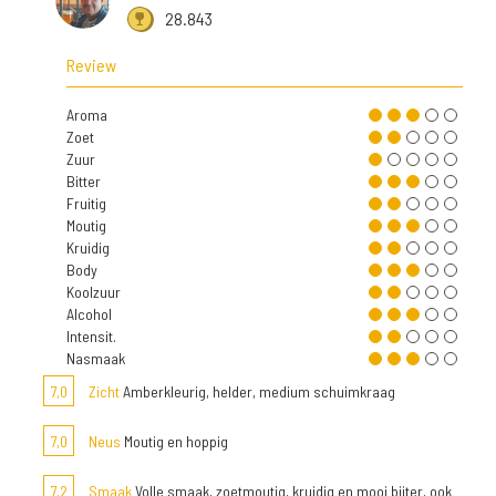
28.843
Review
Aroma
Zoet
Zuur
Bitter
Fruitig
Moutig
Kruidig
Body
Koolzuur
Alcohol
Intensit.
Nasmaak
7,0
Zicht
Amberkleurig, helder, medium schuimkraag
7,0
Neus
Moutig en hoppig
7,2
Smaak
Volle smaak, zoetmoutig, kruidig en mooi biiter, ook