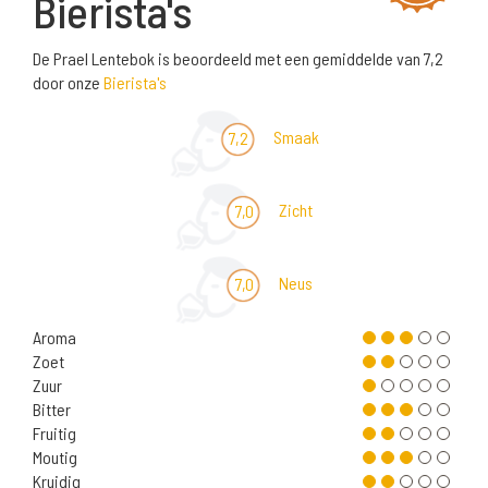
Bierista's
De Prael Lentebok is beoordeeld met een gemiddelde van 7,2
door onze
Bierista's
Smaak
7,2
Zicht
7,0
Neus
7,0
Aroma
Zoet
Zuur
Bitter
Fruitig
Moutig
Kruidig