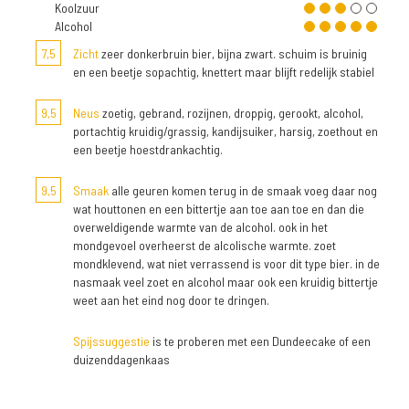
Koolzuur
Alcohol
7,5
Zicht
zeer donkerbruin bier, bijna zwart. schuim is bruinig
en een beetje sopachtig, knettert maar blijft redelijk stabiel
9,5
Neus
zoetig, gebrand, rozijnen, droppig, gerookt, alcohol,
portachtig kruidig/grassig, kandijsuiker, harsig, zoethout en
een beetje hoestdrankachtig.
9,5
Smaak
alle geuren komen terug in de smaak voeg daar nog
wat houttonen en een bittertje aan toe aan toe en dan die
overweldigende warmte van de alcohol. ook in het
mondgevoel overheerst de alcolische warmte. zoet
mondklevend, wat niet verrassend is voor dit type bier. in de
nasmaak veel zoet en alcohol maar ook een kruidig bittertje
weet aan het eind nog door te dringen.
Spijssuggestie
is te proberen met een Dundeecake of een
duizenddagenkaas