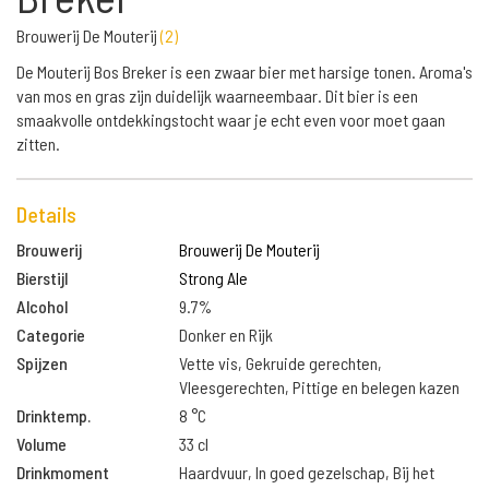
Brouwerij De Mouterij
(
2
)
De Mouterij Bos Breker is een zwaar bier met harsige tonen. Aroma's
van mos en gras zijn duidelijk waarneembaar. Dit bier is een
smaakvolle ontdekkingstocht waar je echt even voor moet gaan
zitten.
Details
Brouwerij
Brouwerij De Mouterij
Bierstijl
Strong Ale
Alcohol
9.7%
Categorie
Donker en Rijk
Spijzen
Vette vis, Gekruide gerechten,
Vleesgerechten, Pittige en belegen kazen
Drinktemp.
8 °C
Volume
33 cl
Drinkmoment
Haardvuur, In goed gezelschap, Bij het