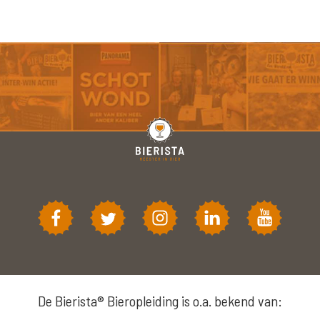
De Bierista® Bieropleiding is o.a. bekend van: