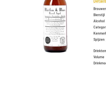
Detail
Brouweri
Bierstijl
Alcohol
Categor
Kenmer
Spijzen
Drinkte
Volume
Drinkm