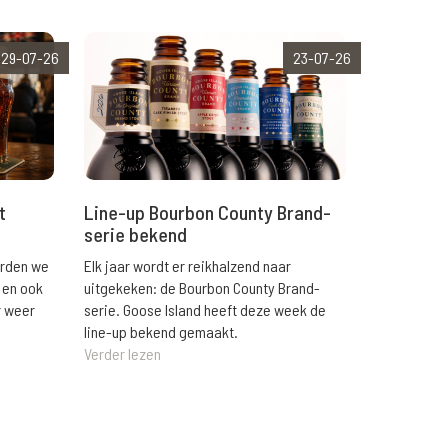
29-07-26
23-07-26
t
Line-up Bourbon County Brand-
serie bekend
orden we
Elk jaar wordt er reikhalzend naar
 en ook
uitgekeken: de Bourbon County Brand-
r weer
serie. Goose Island heeft deze week de
line-up bekend gemaakt.
Verder lezen