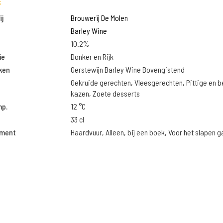
s
j
Brouwerij De Molen
Barley Wine
10.2%
ie
Donker en Rijk
ken
Gerstewijn Barley Wine Bovengistend
Gekruide gerechten, Vleesgerechten, Pittige en 
kazen, Zoete desserts
mp.
12 °C
33 cl
oment
Haardvuur, Alleen, bij een boek, Voor het slapen 