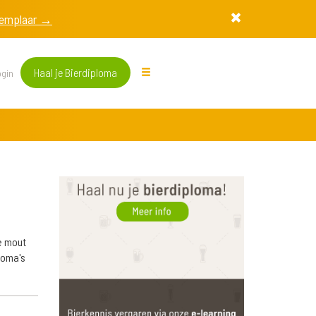
exemplaar →
Haal je Bierdiploma
gin
e mout
roma's