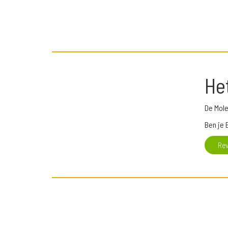
He
De Mole
Ben je 
Re