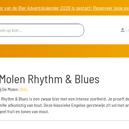
er van de Bier Adventskalender 2026 is gestart! Reserveer jouw 
Lo
Molen Rhythm & Blues
j De Molen
(
124
)
 Rhythm & Blues is een zwaar bier met een intense zoetheid. Je proeft d
nille afkomstig van hout. Deze klassieke Engelse gerstewijn zit vol met a
geel fruit en tonen van mout.