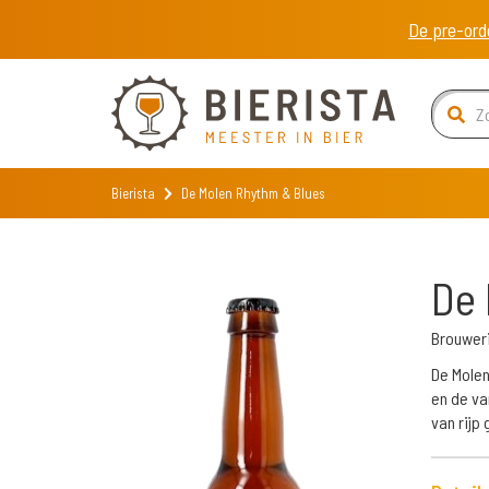
De pre-ord
Bierista
De Molen Rhythm & Blues
De 
Brouweri
De Molen
en de va
van rijp 