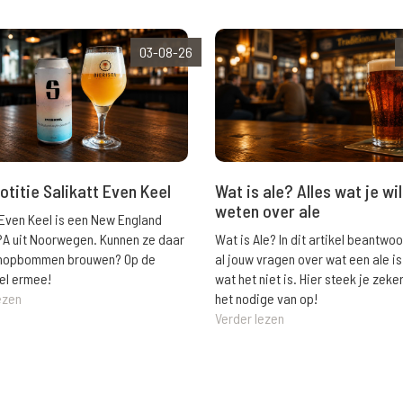
03-08-26
Wat is ale? Alles wat je wil
otitie Salikatt Even Keel
weten over ale
 Even Keel is een New England
Wat is Ale? In dit artikel beantwo
PA uit Noorwegen. Kunnen ze daar
al jouw vragen over wat een ale is
e hopbommen brouwen? Op de
wat het niet is. Hier steek je zeke
el ermee!
het nodige van op!
ezen
Verder lezen