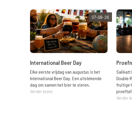
07-08-26
International Beer Day
Proefn
Elke eerste vrijdag van augustus is het
Salikatt
International Beer Day. Een uitstekende
Double I
dag om samen het bier te vieren.
fruitig
Verder lezen
proeftaf
Verder l