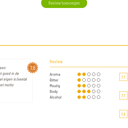
Review toevoegen
Review
7,8
 een
t goed in de
Aroma
7,7
 eigen is (veelal
Bitter
het motto
Moutig
Body
7,7
Alcohol
7,8