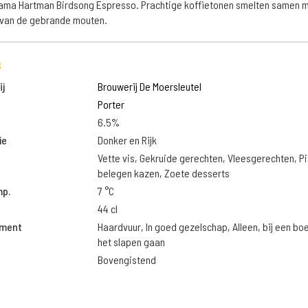
ma Hartman Birdsong Espresso. Prachtige koffietonen smelten samen 
 van de gebrande mouten.
s
j
Brouwerij De Moersleutel
Porter
6.5%
ie
Donker en Rijk
Vette vis, Gekruide gerechten, Vleesgerechten, Pi
belegen kazen, Zoete desserts
mp.
7 °C
44 cl
oment
Haardvuur, In goed gezelschap, Alleen, bij een bo
het slapen gaan
Bovengistend