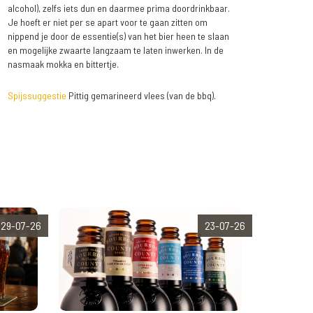
alcohol), zelfs iets dun en daarmee prima doordrinkbaar.
Je hoeft er niet per se apart voor te gaan zitten om
nippend je door de essentie(s) van het bier heen te slaan
en mogelijke zwaarte langzaam te laten inwerken. In de
nasmaak mokka en bittertje.
Spijssuggestie
Pittig gemarineerd vlees (van de bbq).
29-07-26
23-07-26