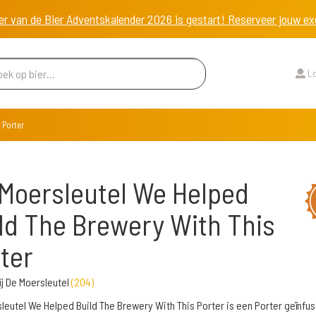
er van de Bier Adventskalender 2026 is gestart! Reserveer jouw 
Lo
 Porter
Moersleutel We Helped
ld The Brewery With This
ter
j De Moersleutel
(
204
)
leutel We Helped Build The Brewery With This Porter is een Porter geïnfu