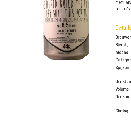
met Pana
aroma's
Detail
Brouweri
Bierstijl
Alcohol
Categor
Spijzen
Drinkte
Volume
Drinkm
Gisting