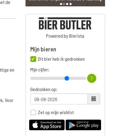
met de
Powered by Bierista
Mijn bieren
Dit bier heb ik gedronken
Mijn cijfer:
ttige en
7
Gedronken op:
ek, Voor
Zet op mijn wishlist