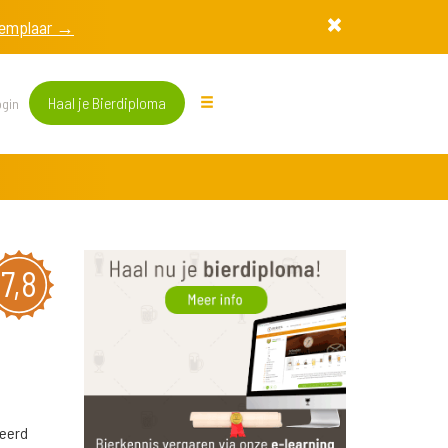
exemplaar →
Haal je Bierdiploma
gin
7,8
seerd