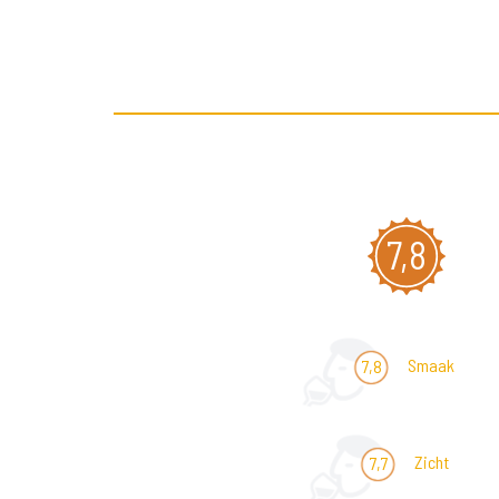
7,8
Smaak
7,8
Zicht
7,7