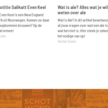
Wat is ale? Alles wat je wil
otitie Salikatt Even Keel
weten over ale
 Even Keel is een New England
Wat is Ale? In dit artikel beantwo
PA uit Noorwegen. Kunnen ze daar
al jouw vragen over wat een ale is
e hopbommen brouwen? Op de
wat het niet is. Hier steek je zeke
el ermee!
het nodige van op!
ezen
Verder lezen