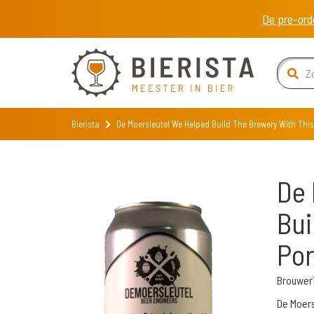
De pre-ord
Bierista
De Moersleutel We Helped Build The Brewery With This
De 
Bui
Por
Brouweri
De Moers