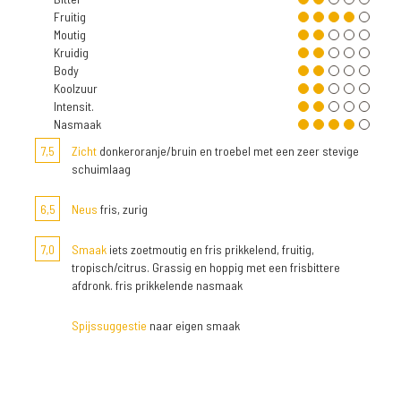
Fruitig
Moutig
Kruidig
Body
Koolzuur
Intensit.
Nasmaak
7,5
Zicht
donkeroranje/bruin en troebel met een zeer stevige
schuimlaag
6,5
Neus
fris, zurig
7,0
Smaak
iets zoetmoutig en fris prikkelend, fruitig,
tropisch/citrus. Grassig en hoppig met een frisbittere
afdronk. fris prikkelende nasmaak
Spijssuggestie
naar eigen smaak