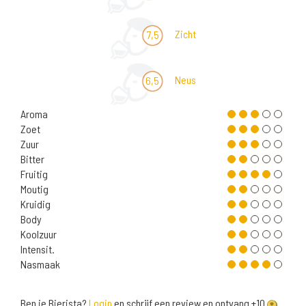
Zicht
7,5
Neus
6,5
Aroma
Zoet
Zuur
Bitter
Fruitig
Moutig
Kruidig
Body
Koolzuur
Intensit.
Nasmaak
Ben je Bierista?
Login
en schrijf een review en ontvang +10