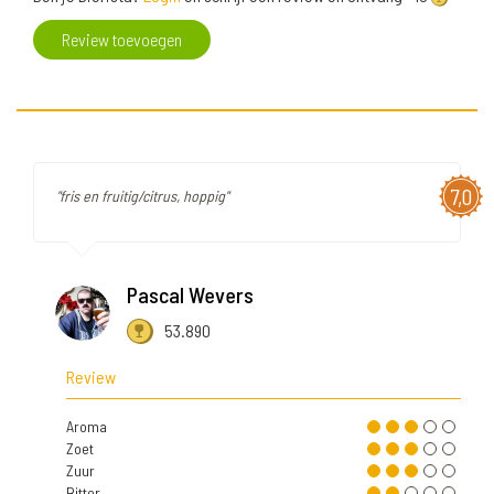
Review toevoegen
7,0
"fris en fruitig/citrus, hoppig"
Pascal Wevers
53.890
Review
Aroma
Zoet
Zuur
Bitter