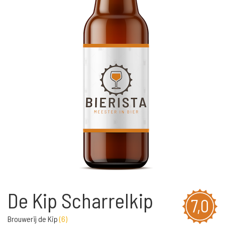
De Kip Scharrelkip
7,0
Brouwerij de Kip
(
6
)