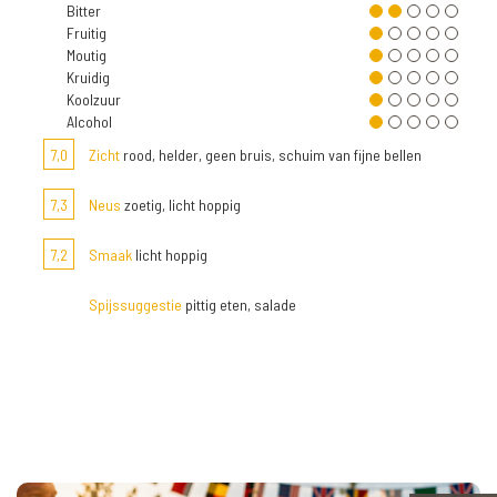
Bitter
Fruitig
Moutig
Kruidig
Koolzuur
Alcohol
7,0
Zicht
rood, helder, geen bruis, schuim van fijne bellen
7,3
Neus
zoetig, licht hoppig
7,2
Smaak
licht hoppig
Spijssuggestie
pittig eten, salade