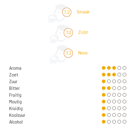
Smaak
7,2
Zicht
7,0
Neus
7,3
Aroma
Zoet
Zuur
Bitter
Fruitig
Moutig
Kruidig
Koolzuur
Alcohol