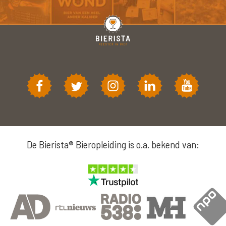
De Bierista® Bieropleiding is o.a. bekend van: