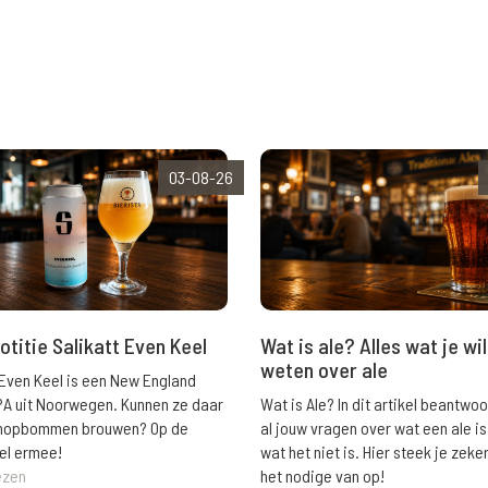
03-08-26
Wat is ale? Alles wat je wil
otitie Salikatt Even Keel
weten over ale
 Even Keel is een New England
Wat is Ale? In dit artikel beantwo
PA uit Noorwegen. Kunnen ze daar
al jouw vragen over wat een ale is
e hopbommen brouwen? Op de
wat het niet is. Hier steek je zeke
el ermee!
het nodige van op!
ezen