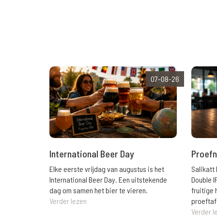
07-08-26
International Beer Day
Proefn
Elke eerste vrijdag van augustus is het
Salikatt
International Beer Day. Een uitstekende
Double I
dag om samen het bier te vieren.
fruitig
Verder lezen
proeftaf
Verder l