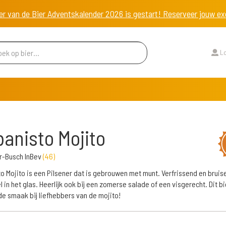
er van de Bier Adventskalender 2026 is gestart! Reserveer jouw 
Lo
a­nis­to Mo­ji­to
r-Busch InBev
(
46
)
­to Mo­ji­to is een Pilsener dat is gebrouwen met munt. Verfrissend en bruis
 in het glas. Heerlijk ook bij een zomerse salade of een visgerecht. Dit bi
de smaak bij liefhebbers van de mojito!