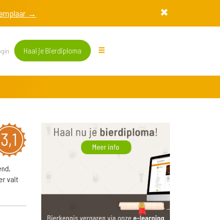
exemplaar →
Haal je Bierdiploma
gin
3,1
end,
er valt