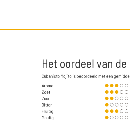
Het oordeel van de
Cu­ba­nis­to Mo­ji­to is beoordeeld met een gemidd
Aroma
Zoet
Zuur
Bitter
Fruitig
Moutig