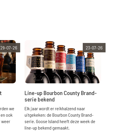
29-07-26
23-07-26
t
Line-up Bourbon County Brand-
serie bekend
orden we
Elk jaar wordt er reikhalzend naar
 en ook
uitgekeken: de Bourbon County Brand-
r weer
serie. Goose Island heeft deze week de
line-up bekend gemaakt.