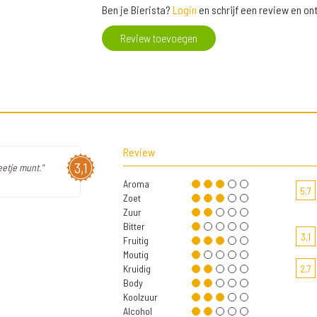
Ben je Bierista?
Login
en schrijf een review en o
Review toevoegen
Review
3,1
etje munt."
Aroma
5,7
Zoet
Zuur
Bitter
3,1
Fruitig
Moutig
Kruidig
2,7
Body
Koolzuur
Alcohol