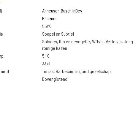
s
j
Anheuser-Busch InBev
Pilsener
5.9%
ie
Soepel en Subtiel
Salades, Kip en gevogelte, Witvis, Vette vis, Jon
romige kazen
mp.
5 °C
33 cl
oment
Terras, Barbecue, In goed gezelschap
Bovengistend