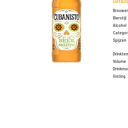
Detail
Brouweri
Bierstijl
Alcohol
Categor
Spijzen
Drinkte
Volume
Drinkm
Gisting