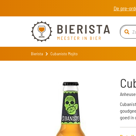
De pre-ord
Bierista
Cu­ba­nis­to Mo­ji­to
Cu­b
Anheuse
Cu­ba­nis
goudgeel
goed in 