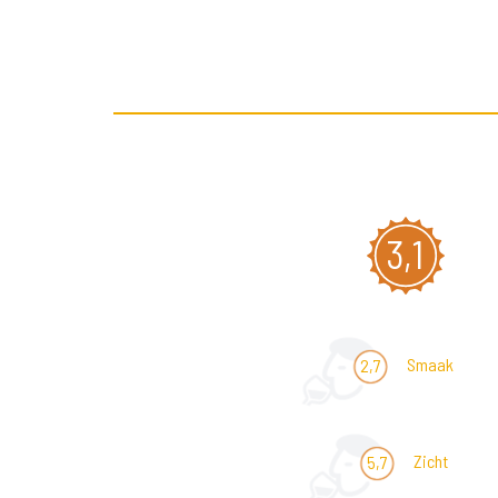
3,1
Smaak
2,7
Zicht
5,7