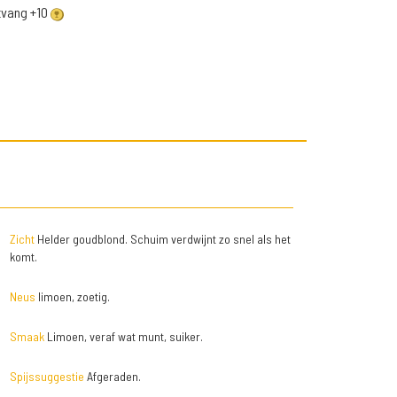
ntvang +10
Zicht
Helder goudblond. Schuim verdwijnt zo snel als het
komt.
Neus
limoen, zoetig.
Smaak
Limoen, veraf wat munt, suiker.
Spijssuggestie
Afgeraden.