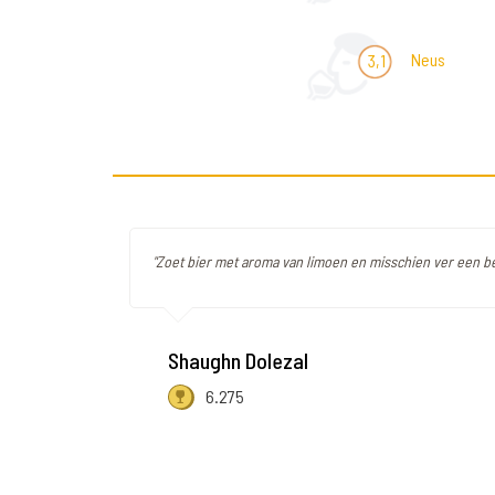
Neus
3,1
"Zoet bier met aroma van limoen en misschien ver een be
Shaughn Dolezal
6.275