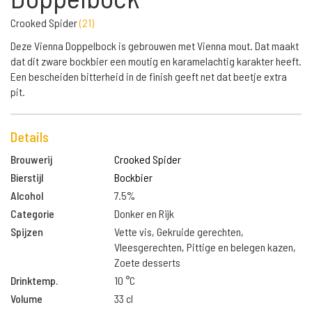
Crooked Spider
(
21
)
Deze Vienna Doppelbock is gebrouwen met Vienna mout. Dat maakt
dat dit zware bockbier een moutig en karamelachtig karakter heeft.
Een bescheiden bitterheid in de finish geeft net dat beetje extra
pit.
Details
Brouwerij
Crooked Spider
Bierstijl
Bockbier
Alcohol
7.5%
Categorie
Donker en Rijk
Spijzen
Vette vis, Gekruide gerechten,
Vleesgerechten, Pittige en belegen kazen,
Zoete desserts
Drinktemp.
10 °C
Volume
33 cl