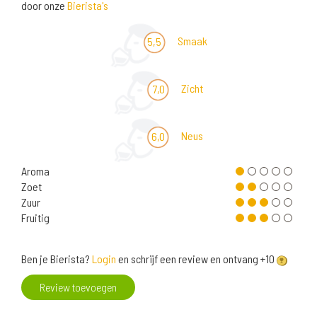
door onze
Bierista's
Smaak
5,5
Zicht
7,0
Neus
6,0
Aroma
Zoet
Zuur
Fruitig
Ben je Bierista?
Login
en schrijf een review en ontvang +10
Review toevoegen