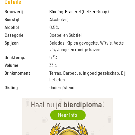
Details
Brouwerij
Binding-Brauerei (Oetker Group)
Bierstijl
Alcoholvrij
Alcohol
0.5%
Categorie
Soepel en Subtiel
Spijzen
Salades, Kip en gevogelte, Witvis, Vette
vis, Jonge en romige kazen
Drinktemp.
5 °C
Volume
33 cl
Drinkmoment
Terras, Barbecue, In goed gezelschap, Bij
het eten
Gisting
Ondergistend