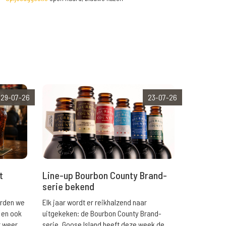
29-07-26
23-07-26
t
Line-up Bourbon County Brand-
serie bekend
orden we
Elk jaar wordt er reikhalzend naar
 en ook
uitgekeken: de Bourbon County Brand-
r weer
serie. Goose Island heeft deze week de