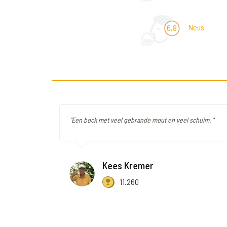
Neus
6,8
"Een bock met veel gebrande mout en veel schuim. "
Kees Kremer
11.260