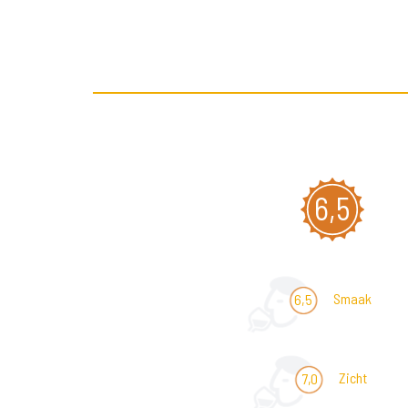
6,5
Smaak
6,5
Zicht
7,0