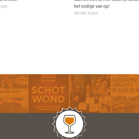
het nodige van op!
ezen
Verder lezen