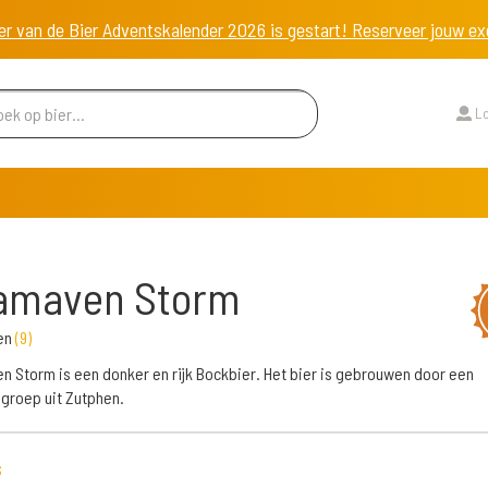
er van de Bier Adventskalender 2026 is gestart! Reserveer jouw 
Lo
amaven Storm
en
(
9
)
 Storm is een donker en rijk Bockbier. Het bier is gebrouwen door een
groep uit Zutphen.
s