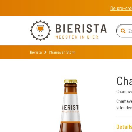
De pre-ord
Bierista
Chamaven Storm
Ch
Chamav
Chamaven
vrienden
Detail