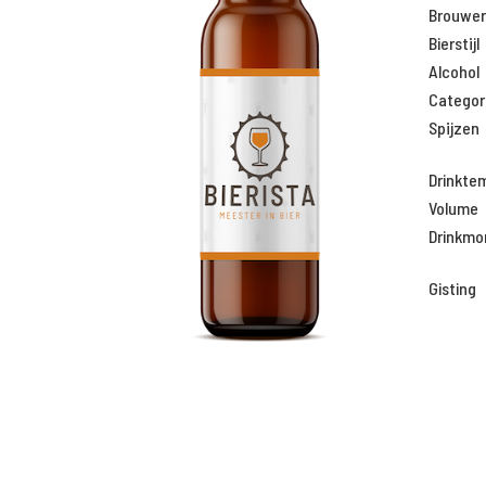
Brouweri
Bierstijl
Alcohol
Categor
Spijzen
Drinkte
Volume
Drinkm
Gisting