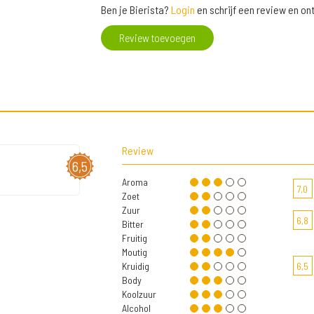
Ben je Bierista?
Login
en schrijf een review en o
Review toevoegen
Review
6,5
Aroma
7,0
Zoet
Zuur
6,8
Bitter
Fruitig
Moutig
Kruidig
6,5
Body
Koolzuur
Alcohol