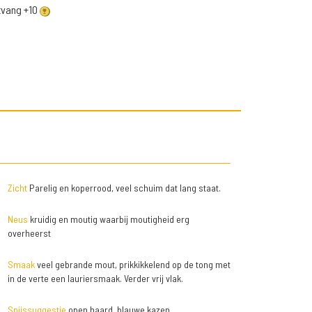
ntvang +10
Zicht
Parelig en koperrood, veel schuim dat lang staat.
Neus
kruidig en moutig waarbij moutigheid erg
overheerst
Smaak
veel gebrande mout, prikkikkelend op de tong met
in de verte een lauriersmaak. Verder vrij vlak.
Spijssuggestie
open haard, blauwe kazen