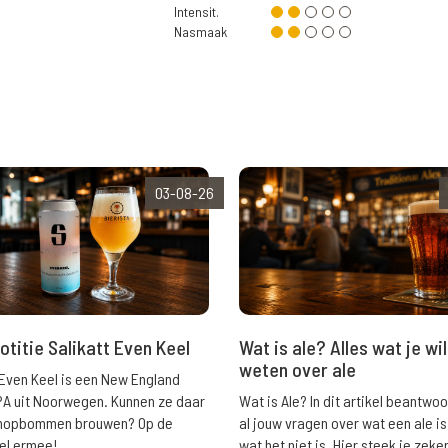
Intensit.
Nasmaak
03-08-26
Wat is ale? Alles wat je wil
otitie Salikatt Even Keel
weten over ale
 Even Keel is een New England
Wat is Ale? In dit artikel beantwo
PA uit Noorwegen. Kunnen ze daar
al jouw vragen over wat een ale is
e hopbommen brouwen? Op de
wat het niet is. Hier steek je zeke
el ermee!