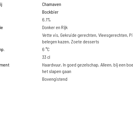
j
Chamaven
Bockbier
6.1%
ie
Donker en Rijk
Vette vis, Gekruide gerechten, Vleesgerechten, Pi
belegen kazen, Zoete desserts
mp.
6 °C
33 cl
oment
Haardvuur, In goed gezelschap, Alleen, bij een bo
het slapen gaan
Bovengistend