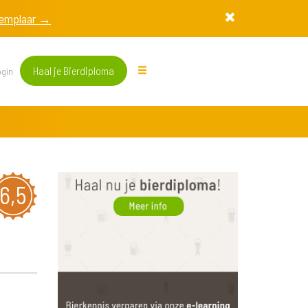
exemplaar →
Haal je Bierdiploma
gin
6,5