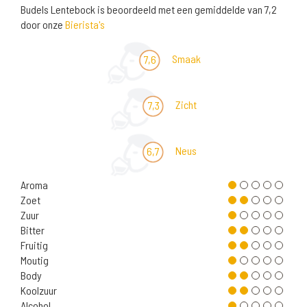
Budels Lentebock is beoordeeld met een gemiddelde van 7,2
door onze
Bierista's
Smaak
7,6
Zicht
7,3
Neus
6,7
Aroma
Zoet
Zuur
Bitter
Fruitig
Moutig
Body
Koolzuur
Alcohol