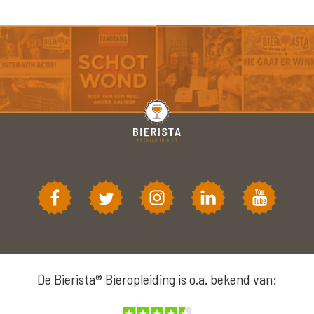
De Bierista® Bieropleiding is o.a. bekend van: