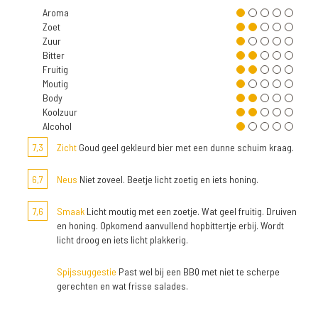
Aroma
Zoet
Zuur
Bitter
Fruitig
Moutig
Body
Koolzuur
Alcohol
7,3
Zicht
Goud geel gekleurd bier met een dunne schuim kraag.
6,7
Neus
Niet zoveel. Beetje licht zoetig en iets honing.
7,6
Smaak
Licht moutig met een zoetje. Wat geel fruitig. Druiven
en honing. Opkomend aanvullend hopbittertje erbij. Wordt
licht droog en iets licht plakkerig.
Spijssuggestie
Past wel bij een BBQ met niet te scherpe
gerechten en wat frisse salades.