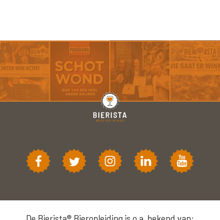
De Bierista® Bieropleiding is o.a. bekend van: