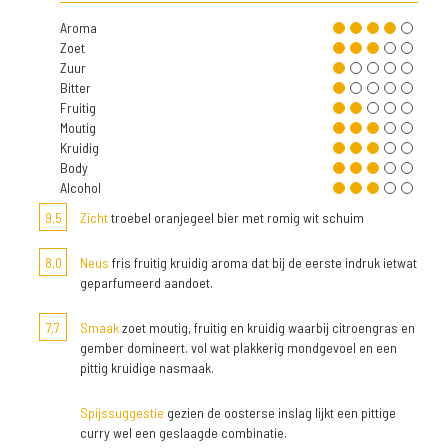
Aroma
Zoet
Zuur
Bitter
Fruitig
Moutig
Kruidig
Body
Alcohol
9,5
Zicht
troebel oranjegeel bier met romig wit schuim
8,0
Neus
fris fruitig kruidig aroma dat bij de eerste indruk ietwat
geparfumeerd aandoet.
7,7
Smaak
zoet moutig, fruitig en kruidig waarbij citroengras en
gember domineert. vol wat plakkerig mondgevoel en een
pittig kruidige nasmaak.
Spijssuggestie
gezien de oosterse inslag lijkt een pittige
curry wel een geslaagde combinatie.