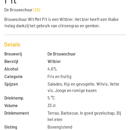
De Brouwschuur
(
29
)
Brouwschuur Wit Met Pit is een Witbier. Het bier heeft een thaïse
inslag dankzij het gebruik van citroengras en gember.
Details
Brouwerij
De Brouwschuur
Bierstijl
Witbier
Alcohol
4.6%
Categorie
Fris en fruitig
Spijzen
Salades, Kip en gevogelte, Witvis, Vette
vis, Jonge en romige kazen
Drinktemp.
5 °C
Volume
33 cl
Drinkmoment
Terras, Barbecue, In goed gezelschap, Bij
het eten
Gisting
Bovengistend