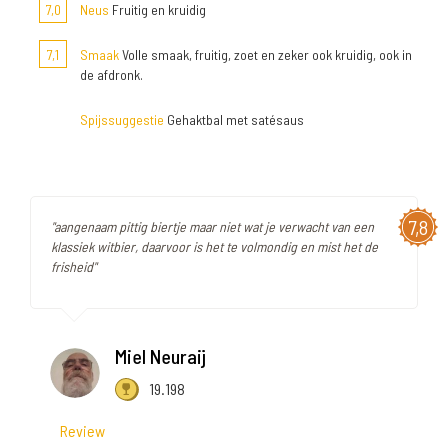
7,0
Neus
Fruitig en kruidig
7,1
Smaak
Volle smaak, fruitig, zoet en zeker ook kruidig, ook in
de afdronk.
Spijssuggestie
Gehaktbal met satésaus
7,8
"aangenaam pittig biertje maar niet wat je verwacht van een
klassiek witbier, daarvoor is het te volmondig en mist het de
frisheid"
Miel Neuraij
19.198
Review