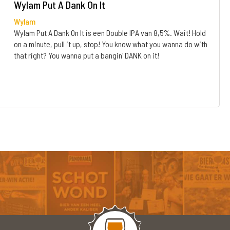
Wylam Put A Dank On It
Wylam
Wylam Put A Dank On It is een Double IPA van 8,5%. Wait! Hold
on a minute, pull it up, stop! You know what you wanna do with
that right? You wanna put a bangin' DANK on it!