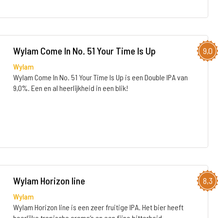
Wylam Come In No. 51 Your Time Is Up
9,0
Wylam
Wylam Come In No. 51 Your Time Is Up is een Double IPA van
9,0%. Een en al heerlijkheid in een blik!
Wylam Horizon line
8,3
Wylam
Wylam Horizon line is een zeer fruitige IPA. Het bier heeft
heerlijke tropische aroma’s en een fijne bitterheid.