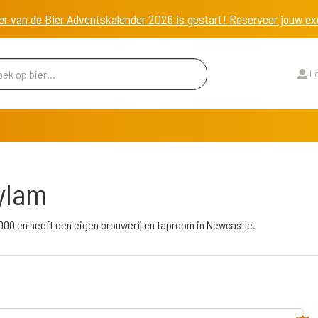
er van de Bier Adventskalender 2026 is gestart! Reserveer jouw 
Lo
ylam
000 en heeft een eigen brouwerij en taproom in Newcastle.