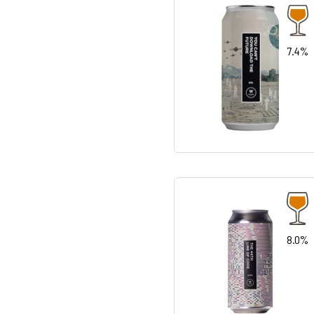
7.4%
8.0%