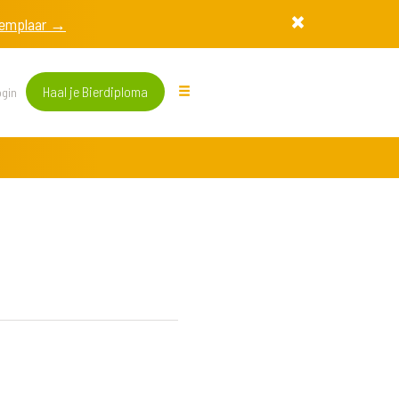
exemplaar →
Haal je Bierdiploma
gin