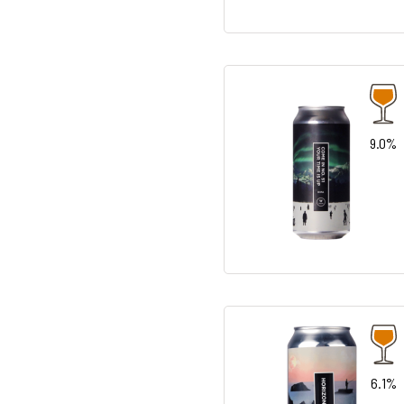
9.0%
6.1%