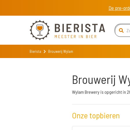
De pre-ord
Bierista
Brouwerij Wylam
Brouwerij W
Wylam Brewery is opgericht in 2
Onze topbieren