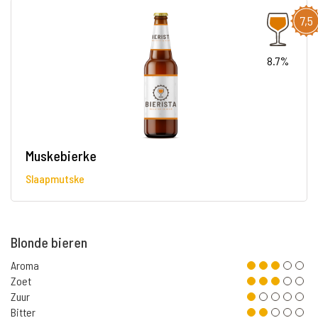
7,5
8.7%
Muskebierke
Slaapmutske
Blonde bieren
Aroma
Zoet
Zuur
Bitter