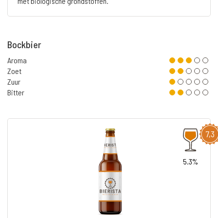
met biologische grondstoffen.
Bockbier
Aroma
Zoet
Zuur
Bitter
7,3
5.3%