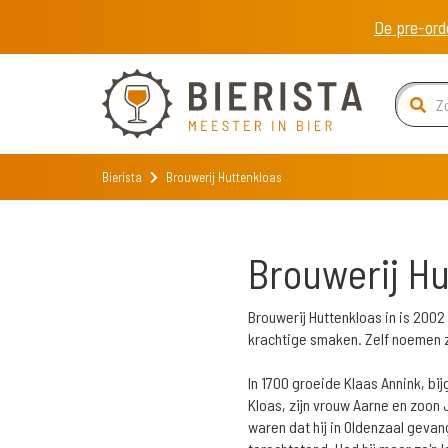
De pre-ord
Bierista
Brouwerij Huttenkloas
Brouwerij H
Brouwerij Huttenkloas in is 2002
krachtige smaken. Zelf noemen zi
In 1700 groeide Klaas Annink, b
Kloas, zijn vrouw Aarne en zoon 
waren dat hij in Oldenzaal geva