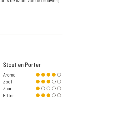
aar is de naam van de brouwerij
Stout en Porter
Aroma
Zoet
Zuur
Bitter