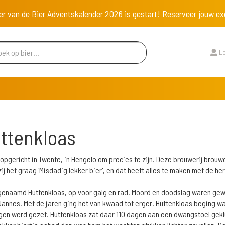
er van de Bier Adventskalender 2026 is gestart! Reserveer jouw 
Lo
uttenkloas
 opgericht in Twente, in Hengelo om precies te zijn. Deze brouwerij brouwe
j het graag 'Misdadig lekker bier', en dat heeft alles te maken met de h
ijgenaamd Huttenkloas, op voor galg en rad. Moord en doodslag waren gew
Jannes. Met de jaren ging het van kwaad tot erger. Huttenkloas beging wat
ngen werd gezet. Huttenkloas zat daar 110 dagen aan een dwangstoel geklu