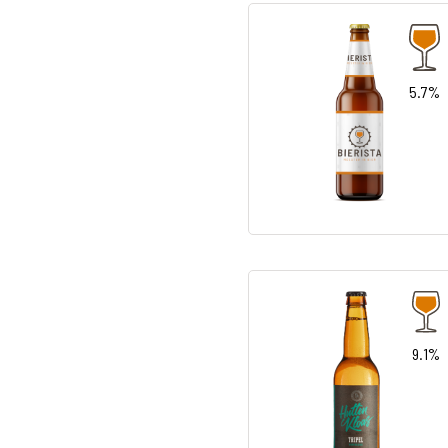
5.7%
9.1%