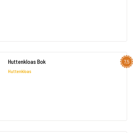
Huttenkloas Bok
7,5
Huttenkloas