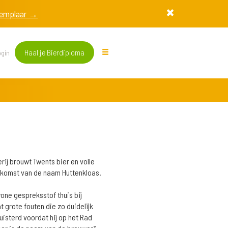
exemplaar →
Haal je Bierdiploma
gin
rij brouwt Twents bier en volle
erkomst van de naam Huttenkloas.
one gespreksstof thuis bij
 grote fouten die zo duidelijk
isterd voordat hij op het Rad