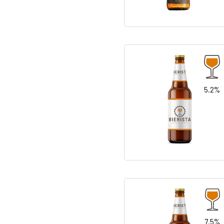
5.2%
7.5%