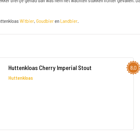
lekker biertje gehad dan was hem het wachten stukken lichter gevallen. D
Huttenkloas
Witbier
,
Goudbier
en
Landbier
.
Huttenkloas Cherry Imperial Stout
8,0
Huttenkloas