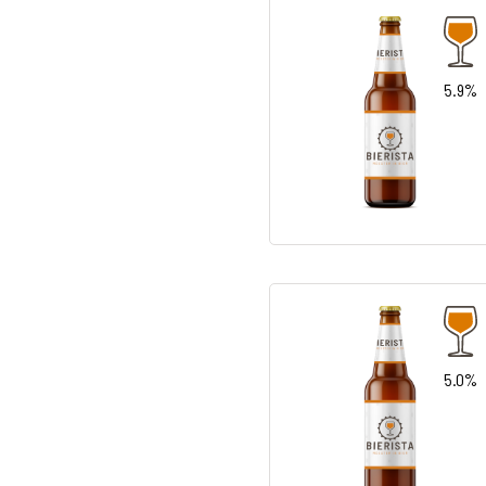
5.9%
5.0%