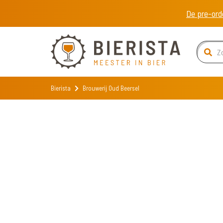
De pre-ord
Bierista
Brouwerij Oud Beersel