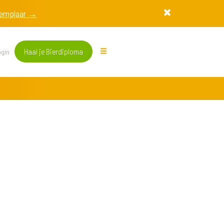
exemplaar →
Haal je Bierdiploma
gin