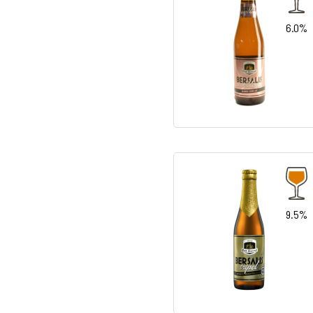
6.0%
9.5%