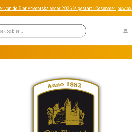
er van de Bier Adventskalender 2026 is gestart! Reserveer jouw 
Lo