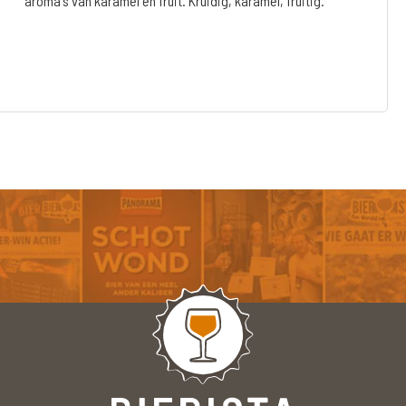
aroma's van karamel en fruit. Kruidig, karamel, fruitig.