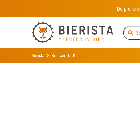
De pre-ord
Bierista
Brouwerij De Kat