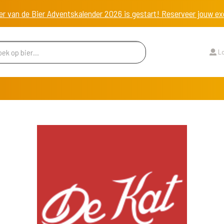
er van de Bier Adventskalender 2026 is gestart! Reserveer jouw 
Lo