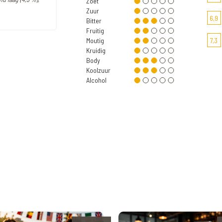
Zoet
Zuur
6,9
Bitter
Fruitig
Moutig
7,3
Kruidig
Body
Koolzuur
Alcohol