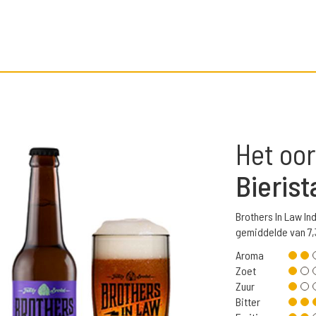
Het oor
Bierist
Brothers In Law In
gemiddelde van 7,
Aroma
Zoet
Zuur
Bitter