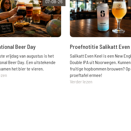
07-08-26
ational Beer Day
Proefnotitie Salikatt Even
ste vrijdag van augustus is het
Salikatt Even Keel is een New Eng
ional Beer Day. Een uitstekende
Double IPA uit Noorwegen. Kunnen
amen het bier te vieren.
fruitige hopbommen brouwen? Op
ezen
proeftafel ermee!
Verder lezen