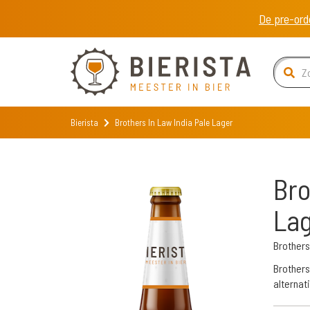
De pre-ord
Bierista
Brothers In Law India Pale Lager
Bro
La
Brothers
Brothers
alternat