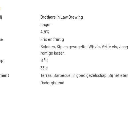
s
j
Brothers in Law Brewing
Lager
4.9%
ie
Fris en fruitig
Salades, Kip en gevogelte, Witvis, Vette vis, Jon
romige kazen
mp.
6 °C
33 cl
oment
Terras, Barbecue, In goed gezelschap, Bij het ete
Ondergistend