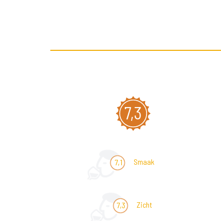
7,3
Smaak
7,1
Zicht
7,3