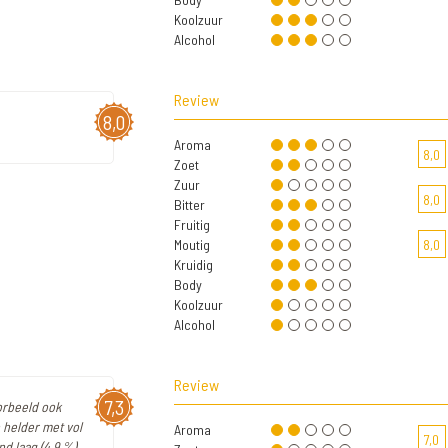
Koolzuur
Alcohol
Review
8,0
Aroma
8,0
Zoet
Zuur
8,0
Bitter
Fruitig
Moutig
8,0
Kruidig
Body
Koolzuur
Alcohol
Review
7,3
oorbeeld ook
 helder met vol
Aroma
7,0
nd laag (4,9 %),