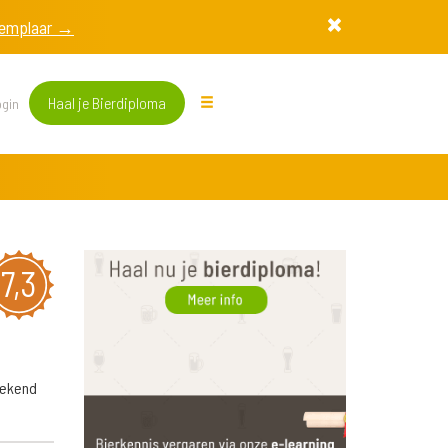
exemplaar →
Haal je Bierdiploma
gin
7,3
tekend