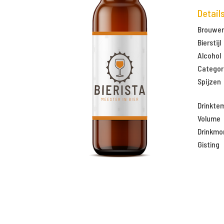
Detail
Brouweri
Bierstijl
Alcohol
Categor
Spijzen
Drinkte
Volume
Drinkm
Gisting