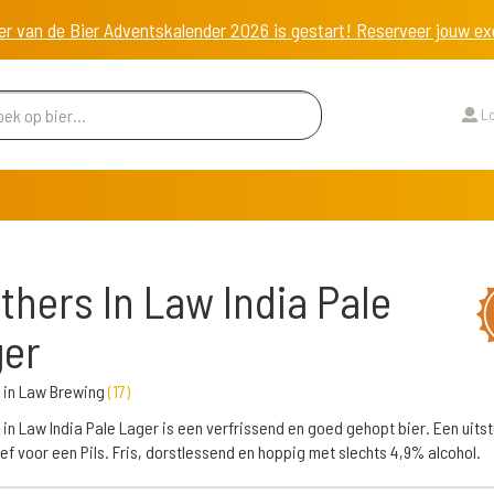
er van de Bier Adventskalender 2026 is gestart! Reserveer jouw 
Lo
thers In Law India Pale
ger
 in Law Brewing
(
17
)
 in Law India Pale Lager is een verfrissend en goed gehopt bier. Een uits
ief voor een Pils. Fris, dorstlessend en hoppig met slechts 4,9% alcohol.