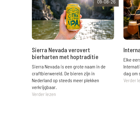
09-08-26
Sierra Nevada verovert
Intern
bierharten met hoptraditie
Elke eer
Sierra Nevada is een grote naam in de
Internat
craftbierwereld. De bieren zijn in
dag om s
Nederland op steeds meer plekken
Verder l
verkrijgbaar.
Verder lezen