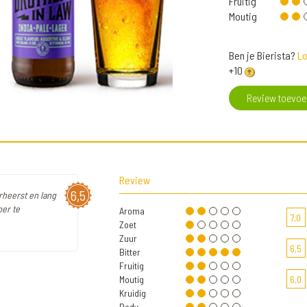
Fruitig
Moutig
Ben je Bierista?
Lo
+10
Review toevo
Review
6,5
erheerst en lang
per te
Aroma
7,0
Zoet
Zuur
6,5
Bitter
Fruitig
Moutig
6,0
Kruidig
Body