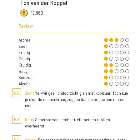
Ton van der Koppel
19.960
Review
Aroma
Zoet
Fruitig
Moutig
Kruidig
Body
Koolzuur
Alcohol
6,6
Zicht
Melkwit geel, ondoorzichtig en met koolzuur. Toch kun
je over de schuimkraag zeggen dat die er gewoon meteen
niet is.
6,8
Neus
Scherpte van gember treft meteen raak en
overheerst.
6,9
Smaak
Een zoete wat frisse sterk gember getinte pikante