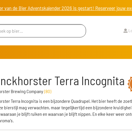
er van de Bier Adventskalender 2026 is gestart! Reserveer jouw 
Lo
nckhorster Terra Incognita
orster Brewing Company
(
80
)
rster Terra Incognita is een bijzondere Quadrupel. Het bier heeft de zoet
ze bierstijl mag verwachten, maar tegelijkertijd een bijzondere kruidigheid
 waaraan je blijft ruiken en waarvan je blijft nippen. En elke keer weer ont
roma's.