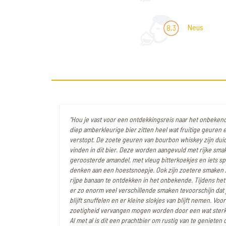
Neus
8,3
"Hou je vast voor een ontdekkingsreis naar het onbekende
diep amberkleurige bier zitten heel wat fruitige geuren e
verstopt. De zoete geuren van bourbon whiskey zijn duide
vinden in dit bier. Deze worden aangevuld met rijke sma
geroosterde amandel, met vleug bitterkoekjes en iets sp
denken aan een hoestsnoepje. Ook zijn zoetere smaken z
rijpe banaan te ontdekken in het onbekende. Tijdens h
er zo enorm veel verschillende smaken tevoorschijn dat j
blijft snuffelen en er kleine slokjes van blijft nemen. Voor
zoetigheid vervangen mogen worden door een wat sterke
Al met al is dit een prachtbier om rustig van te genieten