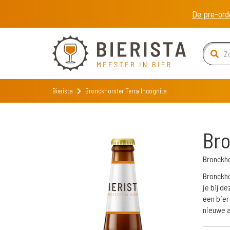
De pre-ord
Bierista
Bronckhorster Terra Incognita
Bro
Bronckh
Bronckho
je bij de
een bier
nieuwe a