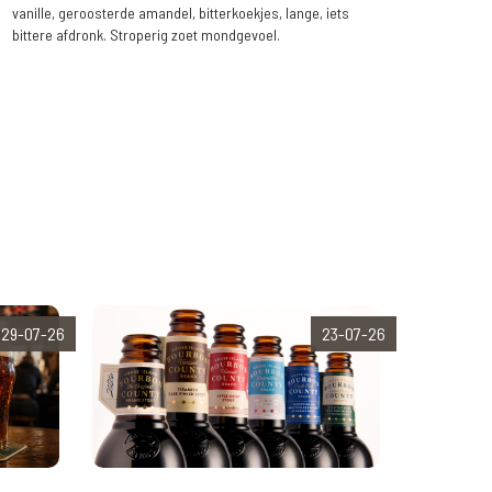
vanille, geroosterde amandel, bitterkoekjes, lange, iets
bittere afdronk. Stroperig zoet mondgevoel.
29-07-26
23-07-26