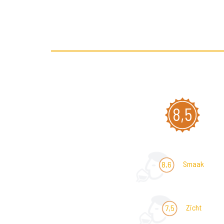
8,5
Smaak
8,6
Zicht
7,5