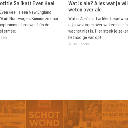
Wat is ale? Alles wat je wil
otitie Salikatt Even Keel
weten over ale
 Even Keel is een New England
Wat is Ale? In dit artikel beantwo
PA uit Noorwegen. Kunnen ze daar
al jouw vragen over wat een ale is
e hopbommen brouwen? Op de
wat het niet is. Hier steek je zeke
el ermee!
het nodige van op!
ezen
Verder lezen