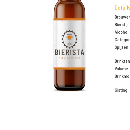
Detail
Brouweri
Bierstijl
Alcohol
Categor
Spijzen
Drinkte
Volume
Drinkm
Gisting