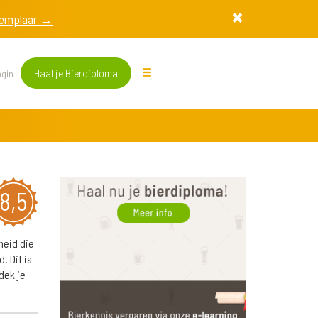
exemplaar →
Haal je Bierdiploma
gin
8,5
heid die
. Dit is
dek je