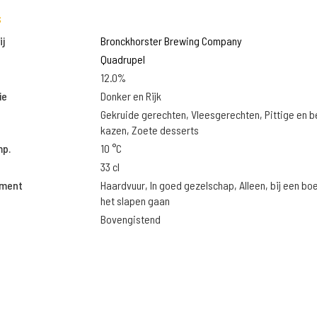
s
j
Bronckhorster Brewing Company
Quadrupel
12.0%
ie
Donker en Rijk
Gekruide gerechten, Vleesgerechten, Pittige en 
kazen, Zoete desserts
mp.
10 °C
33 cl
oment
Haardvuur, In goed gezelschap, Alleen, bij een bo
het slapen gaan
Bovengistend