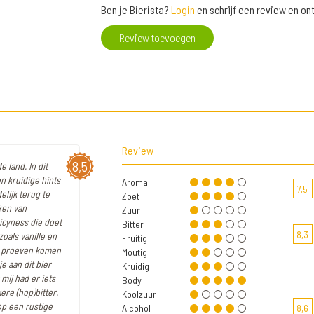
Ben je Bierista?
Login
en schrijf een review en o
Review toevoegen
Review
8,5
 land. In dit
n kruidige hints
Aroma
7,5
lijk terug te
Zoet
ken van
Zuur
icyness die doet
Bitter
8,3
oals vanille en
Fruitig
et proeven komen
Moutig
e aan dit bier
Kruidig
 mij had er iets
Body
re (hop)bitter.
Koolzuur
 op een rustige
Alcohol
8,6