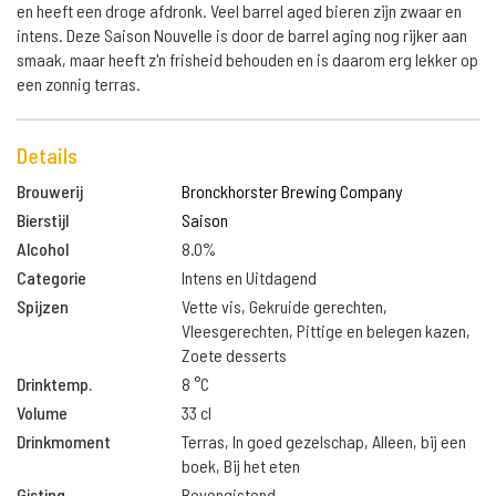
en heeft een droge afdronk. Veel barrel aged bieren zijn zwaar en
intens. Deze Saison Nouvelle is door de barrel aging nog rijker aan
smaak, maar heeft z'n frisheid behouden en is daarom erg lekker op
een zonnig terras.
Details
Brouwerij
Bronckhorster Brewing Company
Bierstijl
Saison
Alcohol
8.0%
Categorie
Intens en Uitdagend
Spijzen
Vette vis, Gekruide gerechten,
Vleesgerechten, Pittige en belegen kazen,
Zoete desserts
Drinktemp.
8 °C
Volume
33 cl
Drinkmoment
Terras, In goed gezelschap, Alleen, bij een
boek, Bij het eten
Gisting
Bovengistend