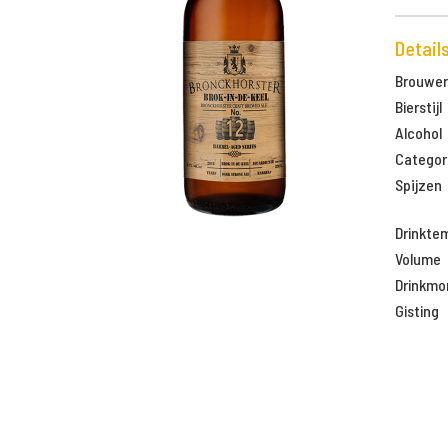
Detail
Brouweri
Bierstijl
Alcohol
Categor
Spijzen
Drinkte
Volume
Drinkm
Gisting