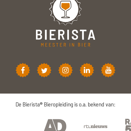
De Bierista® Bieropleiding is o.a. bekend van: