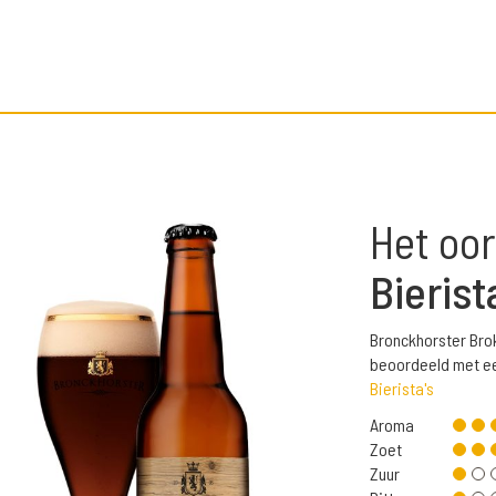
Het oor
Bierist
Bronckhorster Brok
beoordeeld met ee
Bierista's
Aroma
Zoet
Zuur