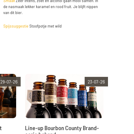
Smaak
Zeer intens, zoet en alcohol gaan mooi samen. In
de nasmaak lekker karamel en rood fruit. Je blijft nippen
van dit bier.
Spijssuggestie
Stoofpotje met wild
29-07-26
23-07-26
t
Line-up Bourbon County Brand-