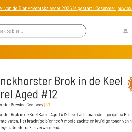
er van de Bier Adventskalender 2026 is gestart! Reserveer jouw 
Lo
nckhorster Brok in de Keel
rel Aged #12
orster Brewing Company
(
80
)
rster Brok in de Keel Barrel Aged #12 heeft acht maanden gerijpt op Por
nte vaten. Het krachtige bier heeft mooie zachte en kruidige tonen van h
egen. De afdronk is verwarmend.