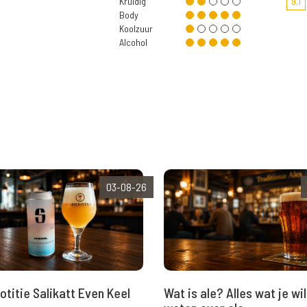
Kruidig
9,1
Body
Koolzuur
Alcohol
03-08-26
Wat is ale? Alles wat je wil
otitie Salikatt Even Keel