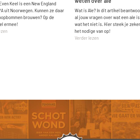
weten over ale
 Even Keel is een New England
Wat is Ale? In dit artikel beantwo
PA uit Noorwegen. Kunnen ze daar
al jouw vragen over wat een ale is
e hopbommen brouwen? Op de
wat het niet is. Hier steek je zeke
el ermee!
het nodige van op!
ezen
Verder lezen