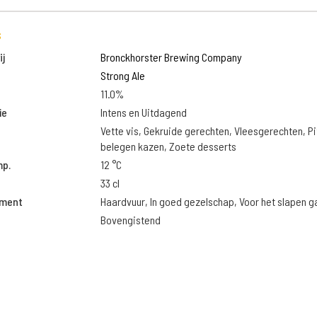
s
j
Bronckhorster Brewing Company
Strong Ale
11.0%
ie
Intens en Uitdagend
Vette vis, Gekruide gerechten, Vleesgerechten, Pi
belegen kazen, Zoete desserts
mp.
12 °C
33 cl
oment
Haardvuur, In goed gezelschap, Voor het slapen g
Bovengistend