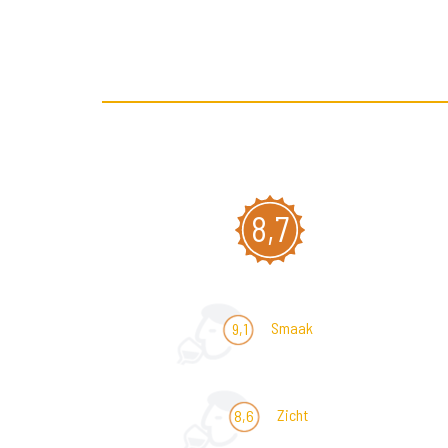
8,7
Smaak
9,1
Zicht
8,6