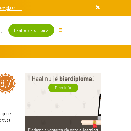
exemplaar →
Haal je Bierdiploma
gin
8,7
tugese
et vat