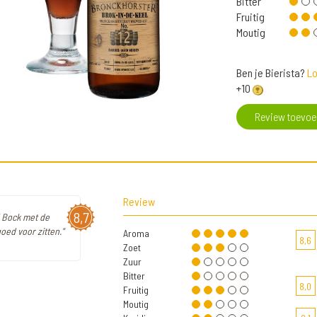
Bitter
Fruitig
Moutig
Ben je Bierista?
Lo
+10
Review toevo
Review
8,7
l Bock met de
oed voor zitten."
Aroma
8,6
Zoet
Zuur
Bitter
8,0
Fruitig
Moutig