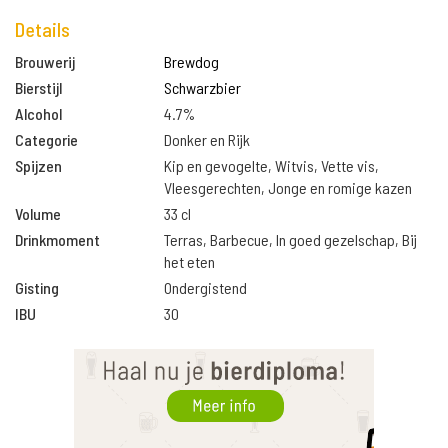
Details
Brouwerij
Brewdog
Bierstijl
Schwarzbier
Alcohol
4.7%
Categorie
Donker en Rijk
Spijzen
Kip en gevogelte, Witvis, Vette vis,
Vleesgerechten, Jonge en romige kazen
Volume
33 cl
Drinkmoment
Terras, Barbecue, In goed gezelschap, Bij
het eten
Gisting
Ondergistend
IBU
30